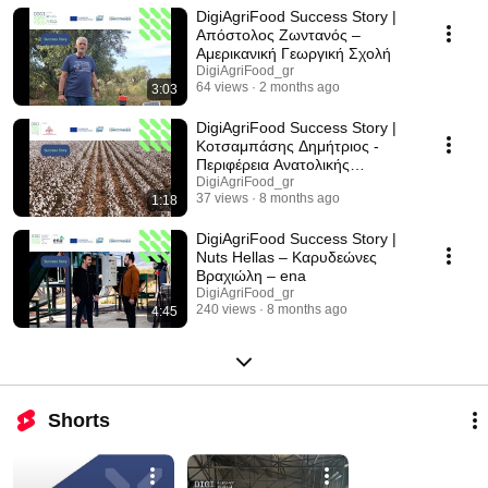
DigiAgriFood Success Story |
βήμα στον ψηφιακό μετασχηματισμό τους. 📌 Κάθε βίντεο αναδεικνύει
προκλήσεις, λύσεις και αποτελέσματα συνεργασίας με τον Κόμβο,
Απόστολος Ζωντανός –
προσφέροντας έμπνευση και πρακτικά παραδείγματα για το μέλλον της
Αμερικανική Γεωργική Σχολή
αγροδιατροφής.
DigiAgriFood_gr
64 views
2 months ago
3:03
DigiAgriFood Success Story |
Κοτσαμπάσης Δημήτριος -
Περιφέρεια Ανατολικής
Μακεδονίας & Θράκης
DigiAgriFood_gr
37 views
8 months ago
1:18
DigiAgriFood Success Story |
Nuts Hellas – Καρυδεώνες
Βραχιώλη – ena
DigiAgriFood_gr
240 views
8 months ago
4:45
Shorts