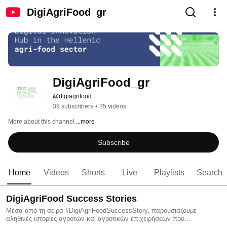
DigiAgriFood_gr
DigiAgriFood_gr
@digiagrifood
39 subscribers
•
35 videos
More about this channel
...more
Subscribe
Home
Videos
Shorts
Live
Playlists
Search
DigiAgriFood Success Stories
Μέσα από τη σειρά #DigiAgriFoodSuccessStory, παρουσιάζουμε
αληθινές ιστορίες αγροτών και αγροτικών επιχειρήσεων που
αξιοποίησαν τις υπηρεσίες του #DigiAgriFood για να κάνουν το επόμενο