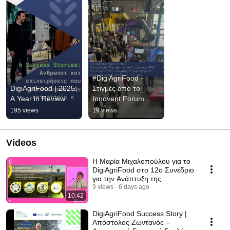
#DigiAgriFood - 
DigiAgriFood | 2025: 
Στιγμές από το 
A Year in Review
Innovent Forum 
2025, Λάρισσα
195 views
19 views
Videos
Η Μαρία Μιχαλοπούλου για το
DigiAgriFood στο 12ο Συνέδριο
για την Ανάπτυξη της
Ελληνικής Γεωργίας
9 views
6 days ago
10:42
DigiAgriFood Success Story |
Απόστολος Ζωντανός –