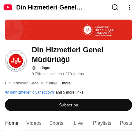
Din Hizmetleri Genel
Müdürlüğü
Din Hizmetleri Genel 
Müdürlüğü
@dibdhgm
9.79K subscribers
•
270 videos
Din Hizmetleri Genel Müdürlüğü 
...more
dinhizmetleri.diyanet.gov.tr
and 5 more links
Subscribe
Home
Videos
Shorts
Live
Playlists
Posts