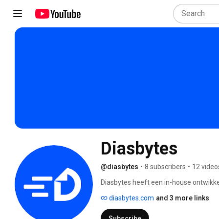
Diasbytes
@diasbytes
•
8 subscribers
•
12 video
Diasbytes heeft een in-house ontwikke
informatie kan centraliseren in één dig
diasbytes.com
and 3 more links
voor een digitaal informatie en archiv
Subscribe