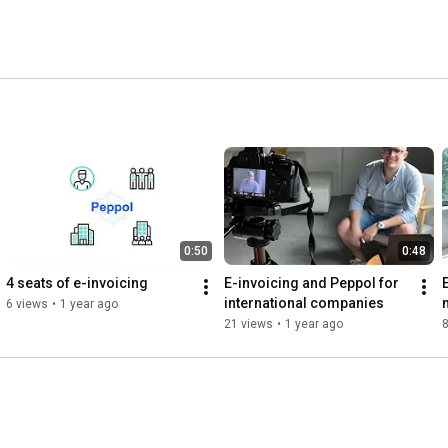
0:50
0:48
4 seats of e-invoicing
E-invoicing and Peppol for 
international companies
6 views
•
1 year ago
21 views
•
1 year ago