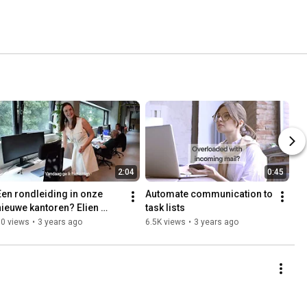
2:04
0:45
Een rondleiding in onze 
Automate communication to 
nieuwe kantoren? Elien 
task lists
neemt je mee met een 
80 views
•
3 years ago
6.5K views
•
3 years ago
woordje uitleg.