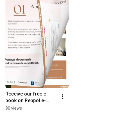
Receive our free e-
book on Peppol e-
invoicing today!
90 views