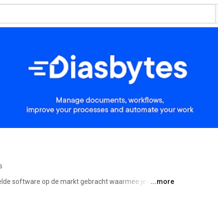
s
lde software op de markt gebracht waarmee je alle 
...more
itaal archief. De naam van de toepassing "DiAS", staat nl. 
eringssysteem. DiAS bestaat uit 4 modules: 