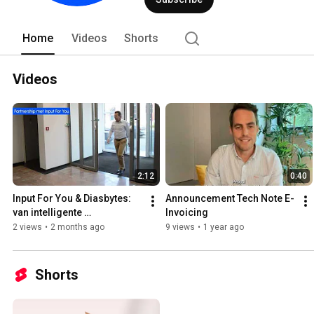
Home
Videos
Shorts
Videos
2:12
0:40
Input For You & Diasbytes: 
Announcement Tech Note E-
van intelligente 
Invoicing
documentverwerking tot 
2 views
•
2 months ago
9 views
•
1 year ago
gestructureerd 
documentbeheer
Shorts