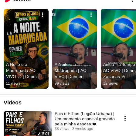
A Noite e a 
A Noite e a 
Ainda Há Tempo |
Madrugada AO 
Madrugada | AO 
AO VIVO | Denne
VIVO 🌙 | Depois do 
VIVO | Denner 
Zacarias 🎶
Jogo Acústico Brasil
Zacarias 🌙
11 views
99 views
12 views
Videos
Pais e Filhos (Legião Urbana) |
Um momento especial gravado
pela minha esposa ❤️
38 views
3 weeks ago
5:01