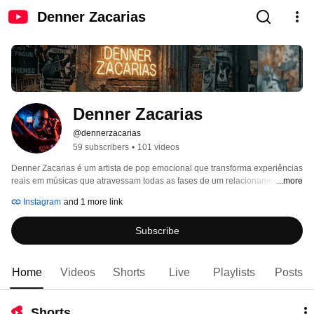
Denner Zacarias
Denner Zacarias
@dennerzacarias
59 subscribers
•
101 videos
Denner Zacarias é um artista de pop emocional que transforma experiências 
reais em músicas que atravessam todas as fases de um relacionamento — 
...more
do encantamento ao recomeço. 
Instagram
and 1 more link
Subscribe
Home
Videos
Shorts
Live
Playlists
Posts
Shorts