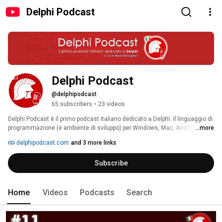
Delphi Podcast
Delphi Podcast
@delphipodcast
65 subscribers
•
23 videos
Delphi Podcast è il primo podcast italiano dedicato a Delphi: il linguaggio di 
programmazione (e ambiente di sviluppo) per Windows, Mac, Android, iOS 
...more
e Linux! 
delphipodcast.com
and 3 more links
Subscribe
Home
Videos
Podcasts
Search