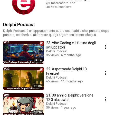
@EmbarcaderoTech
48.5K subscribers
Delphi Podcast
Delphi Podcast è un appuntamento audio scaricabile che, puntata dopo
puntata, cercherà di affrontare quegli argomenti tecnici che più
interessano i programmatori, in particolare quelli che usano
23. Vibe Coding e il futuro degli
quotidianamente Delphi per lo sviluppo software, ma che possono anche
riguardare tecnologie, librerie e tecniche utili anche ad altri. Si parlerà di
sviluppatori
temi sia pratici che teorici, di metodologie di programmazione, delle
Delphi Podcast
ultime notizie pubblicate sui blog degli sviluppatori che sono un punto di
35 views
6 months ago
riferimento, sia italiani che stranieri, nonché delle novità delle ultime
34:14
release di Delphi nel momento in cui vengono rilasciate. Quando
possibile, non mancheranno le interviste a guru ed esperti sui prodotti, le
22. Aspettando Delphi 13
tecniche, le librerie e tutte le risorse che possono essere di estremo aiuto
Firenze!
nell'attività di sviluppo di tutti i giorni, senza tralasciare ovviamente i
Delphi Podcast
suggerimenti provenienti dalla community degli ascoltatori del podcast.
65 views
11 months ago
20:06
21. 30 anni di Delphi: versione
12.3 rilasciata!
Delphi Podcast
50 views
1 year ago
27:36