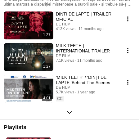
ultima martoră a dispariției misterioase a surorii sale - și trebuie să-și
găsească curajul de a crește într-o lume aflată în colaps. Surprinde prin
DINTI DE LAPTE | TRAILER
ochii Mariei liniștea asurzitoare a autorităților și detaliile thrilling care
rămân să bântuie. Lansarea în cinematografele din 🇷🇴 în 14 octombrie!
OFICIAL
DE FILM
413K views
11 months ago
1:27
MILK TEETH |
INTERNATIONAL TRAILER
DE FILM
7.1K views
11 months ago
1:27
‘MILK TEETH' / 'DINȚI DE
LAPTE 'Behind The Scenes
DE FILM
5.7K views
1 year ago
4:01
CC
Playlists