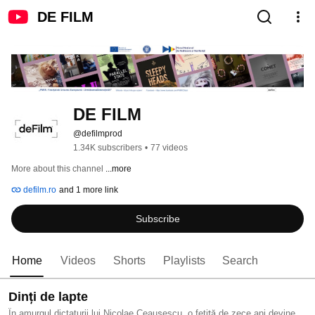
DE FILM
DE FILM 
@defilmprod
1.34K subscribers
•
77 videos
More about this channel
...more
defilm.ro
and 1 more link
Subscribe
Home
Videos
Shorts
Playlists
Search
Dinți de lapte
În amurgul dictaturii lui Nicolae Ceaușescu, o fetiță de zece ani devine