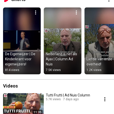
De Eigenwijzer | De 
Nederland is net als 
Kinderkrant voor 
Ajax | Column Ad 
Liefde van onze 
eigenwijzers!
Nuis
overheid!
814 views
7.5K views
1.2K views
Videos
Tutti Frutti | Ad Nuis Column
5.7K views
7 days ago
11:35