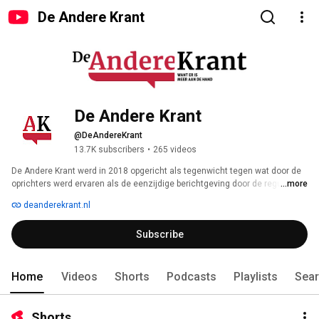
De Andere Krant
De Andere Krant
@DeAndereKrant
13.7K subscribers
•
265 videos
De Andere Krant werd in 2018 opgericht als tegenwicht tegen wat door de 
oprichters werd ervaren als de eenzijdige berichtgeving door de reguliere 
...more
media over alle belangrijke maatschappelijke en politieke thema’s. 
deanderekrant.nl
Subscribe
Home
Videos
Shorts
Podcasts
Playlists
Sea
Shorts