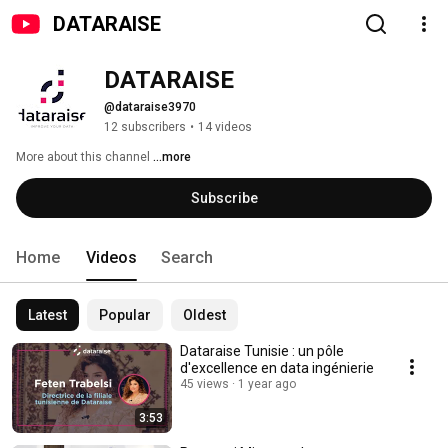
DATARAISE
DATARAISE
@dataraise3970
12 subscribers
•
14 videos
More about this channel
...more
Subscribe
Home
Videos
Search
Latest
Popular
Oldest
Dataraise Tunisie : un pôle
d'excellence en data ingénierie
45 views
1 year ago
3:53