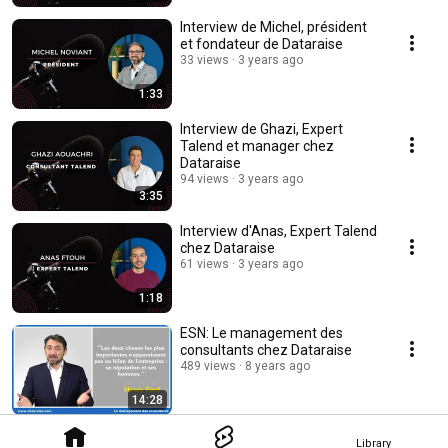
Interview de Michel, président
et fondateur de Dataraise
33 views
3 years ago
1:33
Interview de Ghazi, Expert
Talend et manager chez
Dataraise
94 views
3 years ago
3:35
Interview d'Anas, Expert Talend
chez Dataraise
61 views
3 years ago
1:18
ESN: Le management des
consultants chez Dataraise
489 views
8 years ago
14:28
Library