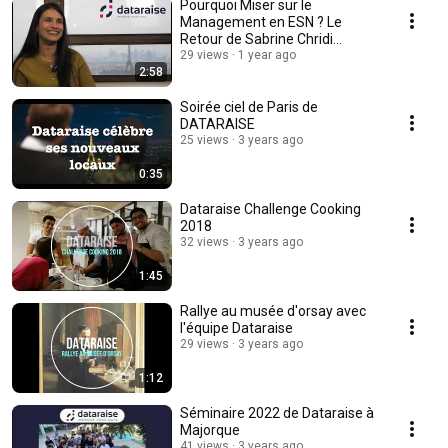
Pourquoi Miser sur le
Management en ESN ? Le
Retour de Sabrine Chridi
(Dataraise)
29 views
1 year ago
2:58
Soirée ciel de Paris de
DATARAISE
25 views
3 years ago
0:35
Dataraise Challenge Cooking
2018
32 views
3 years ago
1:45
Rallye au musée d'orsay avec
l'équipe Dataraise
29 views
3 years ago
1:12
Séminaire 2022 de Dataraise à
Majorque
41 views
3 years ago