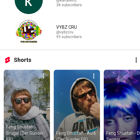
@kanaleinz
38 subscribers
VYBZ CRU
@vybzcru
93 subscribers
Shorts
Feng Shustah - 
Brugal (Der Sünder-
Feng Shustah - Audi 
Feng Shustah - Dr.
EP)
(Der Sünder EP)
Sensor