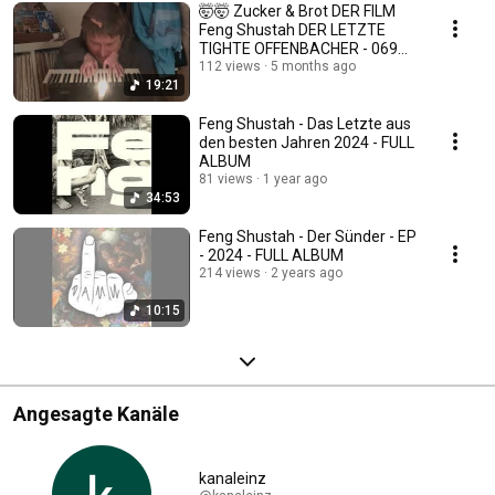
🤯🤯 Zucker & Brot DER FILM
Feng Shustah DER LETZTE
TIGHTE OFFENBACHER - 069
Hip Hop Movie
112 views
5 months ago
19:21
Feng Shustah - Das Letzte aus
den besten Jahren 2024 - FULL
ALBUM
81 views
1 year ago
34:53
Feng Shustah - Der Sünder - EP
- 2024 - FULL ALBUM
214 views
2 years ago
10:15
Angesagte Kanäle
kanaleinz