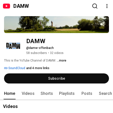
DAMW
DAMW
@damw-offenbach
58 subscribers
•
32 videos
This is the YoTube Channel of DAMW. 
...more
SoundCloud
and 4 more links
Subscribe
Home
Videos
Shorts
Playlists
Posts
Search
Videos