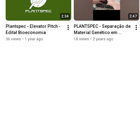
2:34
2:47
Plantspec - Elevator Pitch - 
PLANTSPEC - Separação de 
Edital Bioeconomia
Material Genético em 
Viveiro de Pesquisa da 
36 views
•
1 year ago
18 views
•
2 years ago
SUZANO - Tres Lagoas (MS)