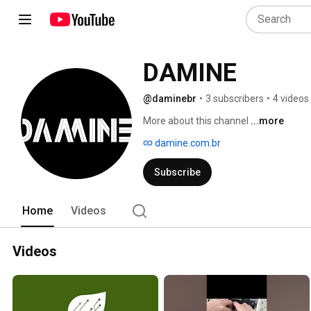
DAMINE
@daminebr
•
3 subscribers
•
4 videos
More about this channel
...more
damine.com.br
Subscribe
Home
Videos
Videos