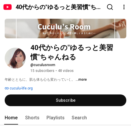
40代からの"ゆるっと美習慣"ちゃ
んねる
40代からの"ゆるっと美習
慣"ちゃんねる
@cuculusroom
15 subscribers
•
48 videos
年齢とともに、肌も体も心も変わっていく。 
...more
cuculu-life.org
Subscribe
Home
Shorts
Playlists
Search