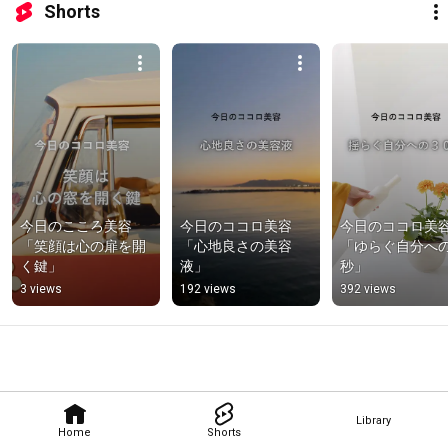
Shorts
今日のこころ美容
今日のココロ美容
今日のココロ美
「笑顔は心の扉を開
「心地良さの美容
「ゆらぐ自分への
く鍵」
液」
秒」
3 views
192 views
392 views
Library
Home
Shorts