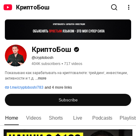
КриптоБош
КриптоБош
@cryptobosh
404K subscribers
•
717 videos
Показываю как зарабатывать на криптовалюте: трейдинг, инвестиции, 
активности и т.д. 
...more
t.me/cryptobosh/783
and 4 more links
Subscribe
Home
Videos
Shorts
Live
Podcasts
Playlist