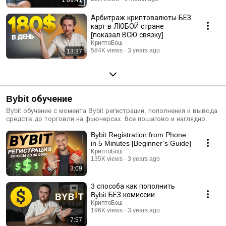
Арбитраж криптовалюты БЕЗ
карт в ЛЮБОЙ стране
[показал ВСЮ связку]
КриптоБош
584K views
3 years ago
13:37
Bybit обучение
Bybit обучение с момента Bybit регистрации, пополнения и вывода
средств до торговли на фьючерсах. Все пошагово и наглядно.
Bybit Registration from Phone
in 5 Minutes [Beginner’s Guide]
КриптоБош
135K views
3 years ago
3:09
3 способа как пополнить
Bybit БЕЗ комиссии
КриптоБош
196K views
3 years ago
7:57