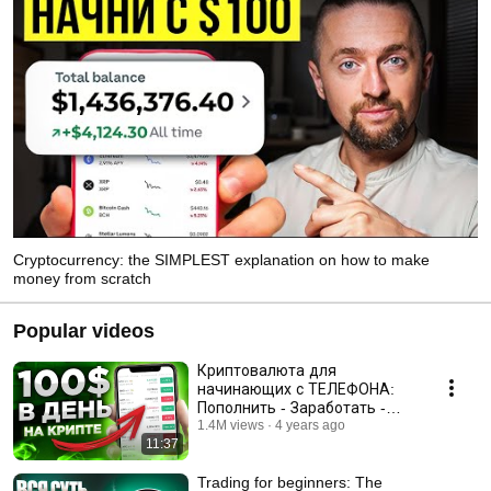
Cryptocurrency: the SIMPLEST explanation on how to make
money from scratch
Popular videos
Криптовалюта для
начинающих с ТЕЛЕФОНА:
Пополнить - Заработать -
Вывести
1.4M views
4 years ago
11:37
Trading for beginners: The