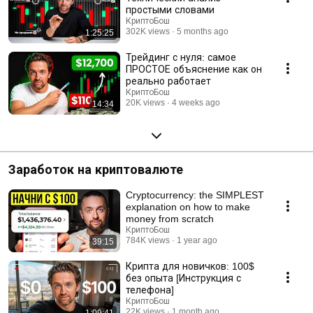
простыми словами
КриптоБош
302K views
5 months ago
1:25:25
Трейдинг с нуля: самое
ПРОСТОЕ объяснение как он
реально работает
КриптоБош
20K views
4 weeks ago
14:34
Заработок на криптовалюте
Cryptocurrency: the SIMPLEST
explanation on how to make
money from scratch
КриптоБош
784K views
1 year ago
39:15
Крипта для новичков: 100$
без опыта [Инструкция с
телефона]
КриптоБош
22K views
1 month ago
1:09:41