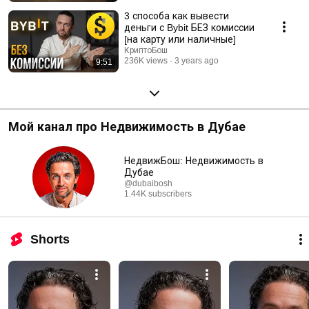
3 способа как вывести
деньги с Bybit БЕЗ комиссии
[на карту или наличные]
КриптоБош
236K views
3 years ago
9:51
Мой канал про Недвижимость в Дубае
НедвижБош: Недвижимость в
Дубае
@dubaibosh
1.44K subscribers
Shorts