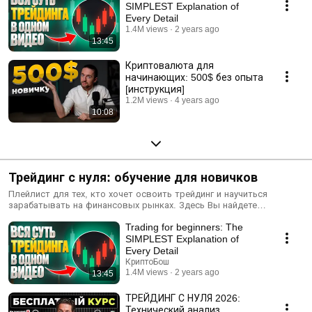
SIMPLEST Explanation of
Every Detail
1.4M views
2 years ago
13:45
Криптовалюта для
начинающих: 500$ без опыта
[инструкция]
1.2M views
4 years ago
10:08
Трейдинг с нуля: обучение для новичков
Плейлист для тех, кто хочет освоить трейдинг и научиться
зарабатывать на финансовых рынках. Здесь Вы найдете
практические видео по теме Трейдинг с нуля, пошаговое трейдинг
Trading for beginners: The
обучение, рабочие трейдинг стратегия для новичков и опытных
инвесторов. Мы разбираем базовые понятия, показываем
SIMPLEST Explanation of
реальные примеры сделок и делимся проверенными методами.
Every Detail
Смотрите, учитесь и применяйте на практике
КриптоБош
1.4M views
2 years ago
13:45
ТРЕЙДИНГ С НУЛЯ 2026:
Технический анализ