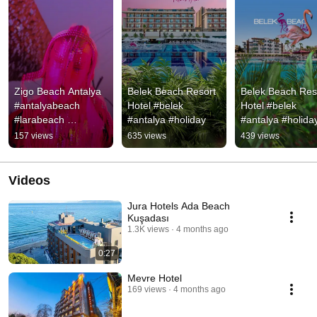
Zigo Beach Antalya 
Belek Beach Resort 
Belek Beach Reso
#antalyabeach 
Hotel #belek 
Hotel #belek 
#larabeach 
#antalya #holiday
#antalya #holida
#beachparty
157 views
635 views
439 views
Videos
Jura Hotels Ada Beach
Kuşadası
1.3K views
4 months ago
0:27
Mevre Hotel
169 views
4 months ago