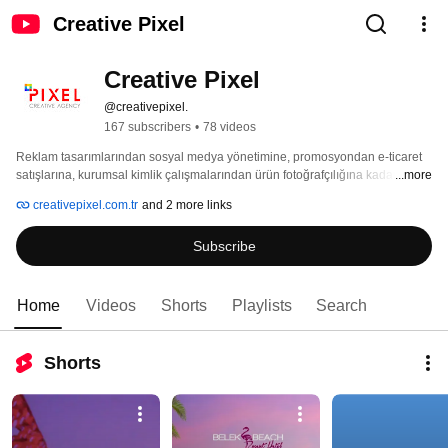
Creative Pixel
Creative Pixel
@creativepixel.
167 subscribers
•
78 videos
Reklam tasarımlarından sosyal medya yönetimine, promosyondan e-ticaret 
satışlarına, kurumsal kimlik çalışmalarından ürün fotoğrafçılığına kadar pek 
...more
çok alanda faaliyet göstermekte olup, yenilikçi fikirlerimizle Türkiye’nin dört 
creativepixel.com.tr
and 2 more links
bir yanına hizmet vermekteyiz. 
Subscribe
Home
Videos
Shorts
Playlists
Search
Shorts