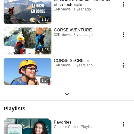
et sa technicité
16K views
1 year ago
1:18
CORSE AVENTURE
32K views
8 years ago
1:35
CORSE SECRETE
14K views
8 years ago
1:34
Playlists
Favorites
Couleur Corse · Playlist