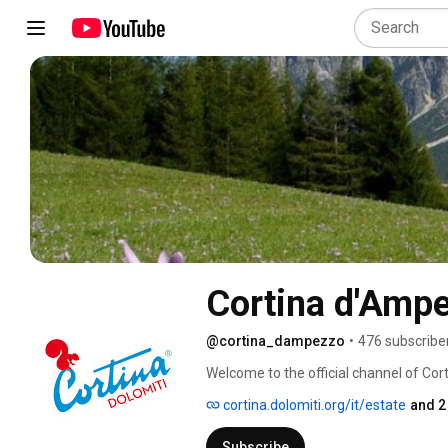
Cortina d'Amp
@cortina_dampezzo
•
476 subscribe
Welcome to the official channel of Co
destination among the most renowned re
cortina.dolomiti.org/it/estate
and 2
Subscribe