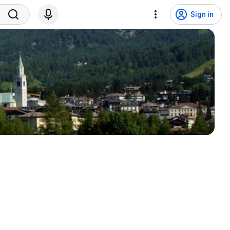
Sign in