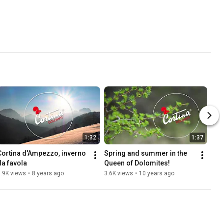
1:32
1:37
Cortina d'Ampezzo, inverno 
Spring and summer in the 
da favola
Queen of Dolomites!
.9K views
•
8 years ago
3.6K views
•
10 years ago