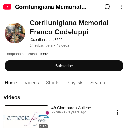
Corrilunigiana Memorial
Franco Codeluppi
Corrilunigiana Memorial 
Franco Codeluppi
@corrilunigiana3265
14 subscribers
•
7 videos
Campionato di corsa 
...more
Subscribe
Home
Videos
Shorts
Playlists
Search
Videos
49 Ciamptada Aullese
72 views
3 years ago
2:50