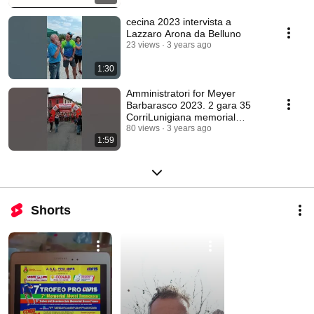
cecina 2023 intervista a
Lazzaro Arona da Belluno
23 views
3 years ago
1:30
Amministratori for Meyer
Barbarasco 2023. 2 gara 35
CorriLunigiana memorial
Franco Codeluppi
80 views
3 years ago
1:59
Shorts