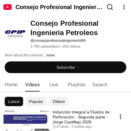
Consejo Profesional Ingenieria
Petroleos
Consejo Profesional 
Ingenieria Petroleos
@consejoprofesionalingenier4490
3.79K subscribers
•
308 videos
More about this channel
...more
Subscribe
Home
Videos
Live
Playlists
Search
Latest
Popular
Oldest
Inducción Integral a Fluidos de
Perforación - Segunda parte -
Jorge Castillejo 2026
116 views
2 weeks ago