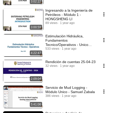
3:02:22
Ingresando a la Ingeniería de
Petróleos - Módulo 1 -
HONGSHENG LI
89 views
1 year ago
3:00:59
Estimulación Hidráulica,
Fundamentos
Tecnico/Operativos - Unico
módulo - Luis Anaya
533 views
1 year ago
4:22:47
Rendición de cuentas 25-04-23
32 views
1 year ago
2:09:04
Servicio de Mud Logging -
Módulo Unico - Samuel Zabala
386 views
1 year ago
5:41:06