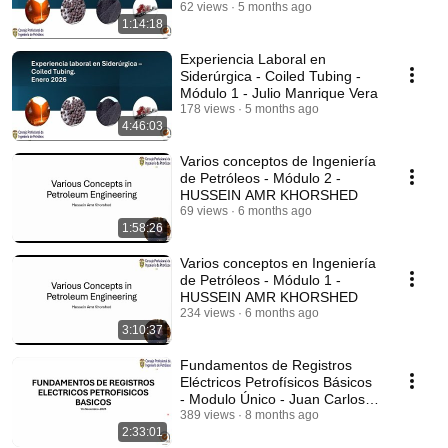
62 views
5 months ago
1:14:18
Experiencia Laboral en
Siderúrgica - Coiled Tubing -
Módulo 1 - Julio Manrique Vera
178 views
5 months ago
4:46:03
Varios conceptos de Ingeniería
de Petróleos - Módulo 2 -
HUSSEIN AMR KHORSHED
69 views
6 months ago
1:58:26
Varios conceptos en Ingeniería
de Petróleos - Módulo 1 -
HUSSEIN AMR KHORSHED
234 views
6 months ago
3:10:37
Fundamentos de Registros
Eléctricos Petrofísicos Básicos
- Modulo Único - Juan Carlos
Rabanal
389 views
8 months ago
2:33:01