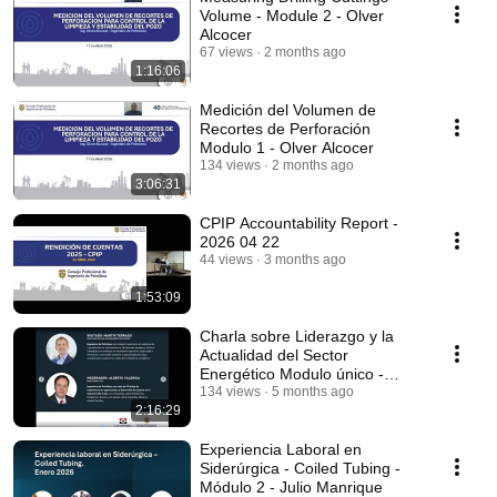
Volume - Module 2 - Olver
Alcocer
67 views
2 months ago
1:16:06
Medición del Volumen de
Recortes de Perforación
Modulo 1 - Olver Alcocer
134 views
2 months ago
3:06:31
CPIP Accountability Report -
2026 04 22
44 views
3 months ago
1:53:09
Charla sobre Liderazgo y la
Actualidad del Sector
Energético Modulo único -
Rodolfo Martin Terrado
134 views
5 months ago
2:16:29
Experiencia Laboral en
Siderúrgica - Coiled Tubing -
Módulo 2 - Julio Manrique