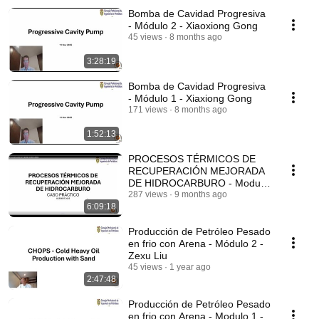
Bomba de Cavidad Progresiva
- Módulo 2 - Xiaoxiong Gong
45 views
8 months ago
3:28:19
Bomba de Cavidad Progresiva
- Módulo 1 - Xiaxiong Gong
171 views
8 months ago
1:52:13
PROCESOS TÉRMICOS DE
RECUPERACIÓN MEJORADA
DE HIDROCARBURO - Modulo
único - Eduardo Labrador
287 views
9 months ago
6:09:18
Producción de Petróleo Pesado
en frio con Arena - Módulo 2 -
Zexu Liu
45 views
1 year ago
2:47:48
Producción de Petróleo Pesado
en frio con Arena - Modulo 1 -