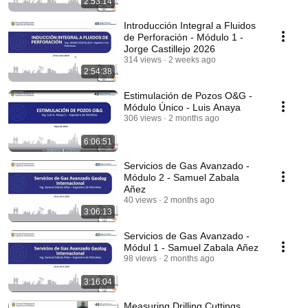
2:53:14
Introducción Integral a Fluidos
de Perforación - Módulo 1 -
Jorge Castillejo 2026
314 views
2 weeks ago
2:54:38
Estimulación de Pozos O&G -
Módulo Único - Luis Anaya
306 views
2 months ago
6:06:51
Servicios de Gas Avanzado -
Módulo 2 - Samuel Zabala
Añez
40 views
2 months ago
3:06:13
Servicios de Gas Avanzado -
Módul 1 - Samuel Zabala Añez
98 views
2 months ago
3:16:04
Measuring Drilling Cuttings