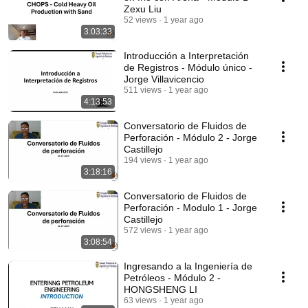
Zexu Liu
52 views
1 year ago
3:03:33
Introducción a Interpretación
de Registros - Módulo único -
Jorge Villavicencio
511 views
1 year ago
4:13:53
Conversatorio de Fluidos de
Perforación - Módulo 2 - Jorge
Castillejo
194 views
1 year ago
3:18:16
Conversatorio de Fluidos de
Perforación - Modulo 1 - Jorge
Castillejo
572 views
1 year ago
3:08:54
Ingresando a la Ingeniería de
Petróleos - Módulo 2 -
HONGSHENG LI
63 views
1 year ago