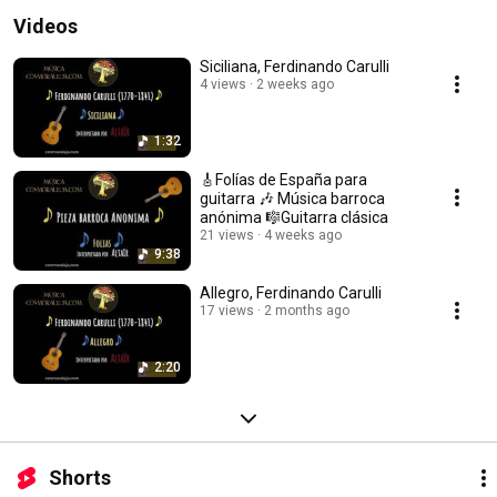
Videos
Siciliana, Ferdinando Carulli
4 views
2 weeks ago
1:32
🎸Folías de España para
guitarra 🎶 Música barroca
anónima 🎼Guitarra clásica
21 views
4 weeks ago
9:38
Allegro, Ferdinando Carulli
17 views
2 months ago
2:20
Shorts