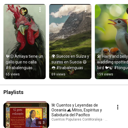
🐓😵 Amaya tiene un 
🌍 Suecos en Suiza y 
🎤 Hairy and belly
gallo que no calla 
suizos en Suecia 😄
waddling spotted
#trabalenguas 
👅 #trabalenguas 
bird 🐦🍃 #tongue
#retoverbal
#shorts
twister #children
65 views
69 views
159 views
Playlists
🌺 Cuentos y Leyendas de
Oceanía 🌊 Mitos, Espíritus y
Sabiduría del Pacífico
Cuentos Populares ConMoraleja · Playlist
3