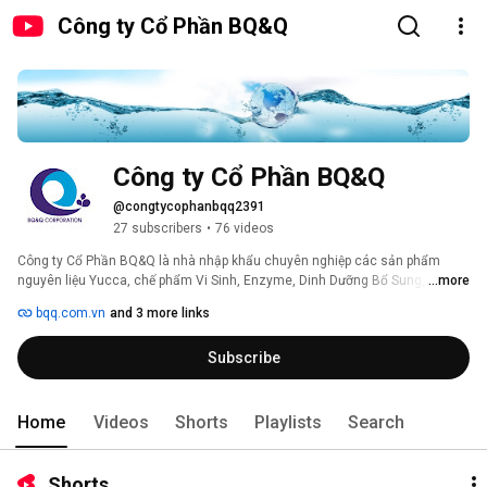
Công ty Cổ Phần BQ&Q
Công ty Cổ Phần BQ&Q
@congtycophanbqq2391
27 subscribers
•
76 videos
Công ty Cổ Phần BQ&Q là nhà nhập khẩu chuyên nghiệp các sản phẩm 
nguyên liệu Yucca, chế phẩm Vi Sinh, Enzyme, Dinh Dưỡng Bổ Sung, Xử Lý 
...more
Nước… từ nhiều nước trên thế giới như: Mỹ, Hà Lan, Hàn Quốc, Mexico, Ấn 
bqq.com.vn
and 3 more links
Độ,... 
Subscribe
Home
Videos
Shorts
Playlists
Search
Shorts