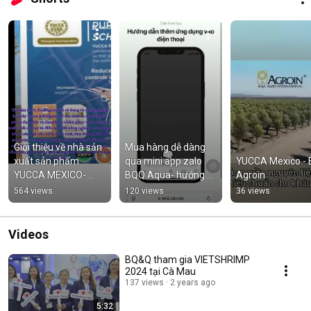
Giới thiệu về nhà sản 
Mua hàng dễ dàng 
xuất sản phẩm 
qua mini app zalo 
YUCCA Mexico - B
YUCCA MEXICO- 
BQQ Aqua- hướng 
Agroin
Baja Agro 
dẫn cài đặt app BQQ 
564 views
120 views
36 views
International
Aqua về điện thoại
Videos
BQ&Q tham gia VIETSHRIMP
2024 tại Cà Mau
137 views
2 years ago
5:32