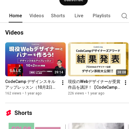
Home
Videos
Shorts
Live
Playlists
Videos
39:14
38:08
CodeCamp デザインスキル
現役のWebデザイナーが受賞
アップレッスン（10月2日開
作品を講評！【CodeCampデ
催）
ザイナーズアワード】2024年
162 views
•
1 year ago
226 views
•
1 year ago
第1回
Shorts