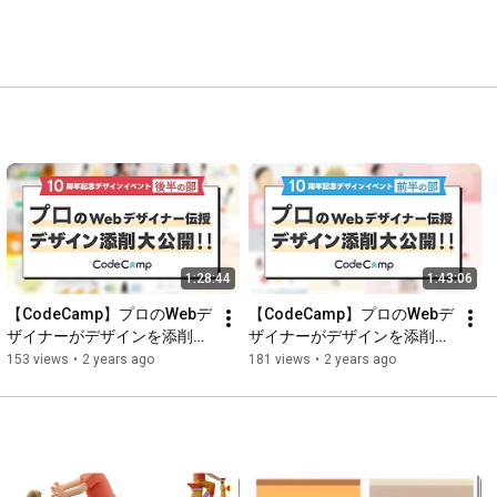
1:28:44
1:43:06
【CodeCamp】プロのWebデ
【CodeCamp】プロのWebデ
ザイナーがデザインを添削！
ザイナーがデザインを添削！
／10周年記念デザインイベン
／10周年記念デザインイベン
153 views
•
2 years ago
181 views
•
2 years ago
ト後半の部
ト前半の部