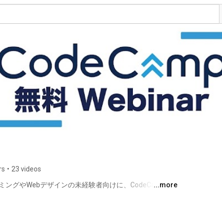
rs
•
23 videos
ミングやWebデザインの未経験者向けに、CodeCampの
...more
odeCamp（コードキャンプ）はオンラインのプログラミ
す。初心者でも、現役エンジニアの個別指導で効率よく確実