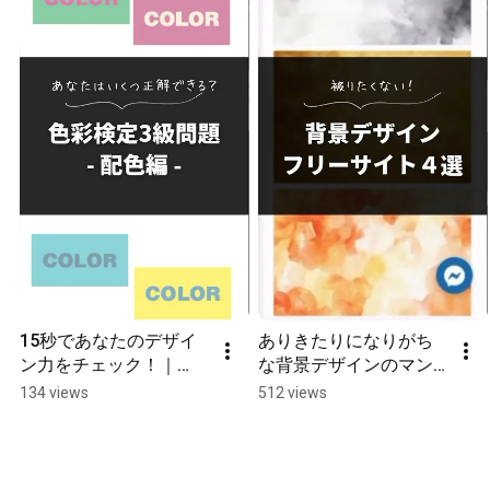
15秒であなたのデザイ
ありきたりになりがち
ン力をチェック！｜
な背景デザインのマン
Code Camp　#webデ
ネリ化卒業！｜ Code 
134 views
512 views
ザイナー #フリーラン
Camp　#webデザイナ
ス #snsマーケティング 
ー #フリーランス #sns
#ウェブデザイン
マーケティング #ウェ
ブデザイン