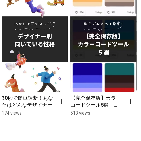
30秒で簡単診断！あな
【完全保存版】カラー
たはどんなデザイナー
コードツール5選｜
に向いてる？｜Code 
Code Camp　#webデ
174 views
513 views
Camp　#webデザイナ
ザイナー #フリーラン
ー #フリーランス #sns
ス #snsマーケティング 
マーケティング #ウェ
#ウェブデザイン
ブデザイン