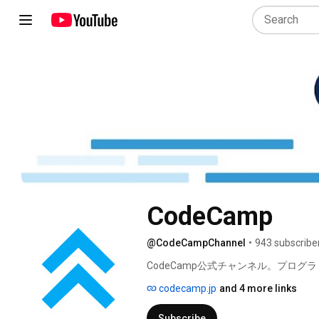
CodeCamp
@CodeCampChannel
•
943 subscribe
CodeCamp公式チャンネル。プログラ
人気講師によるLIVE講義を配信中。C
codecamp.jp
and 4 more links
ング/Webデザイン学習サービスで
にスキルを習得できます。 
Subscribe