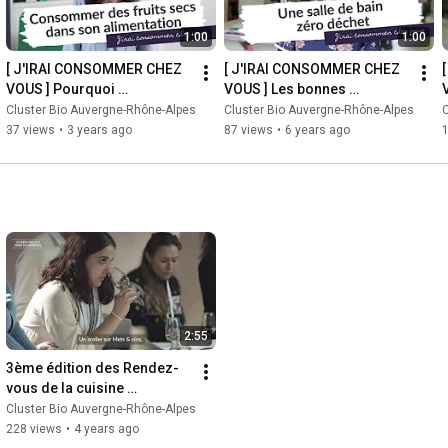
1:00
1:00
gne-rhone-alpes/
[ J'IRAI CONSOMMER CHEZ 
[ J'IRAI CONSOMMER CHEZ 
VOUS ] Pourquoi 
VOUS ] Les bonnes 
consommer des fruits secs 
pratiques pour une salle de 
c
Cluster Bio Auvergne-Rhône-Alpes
Cluster Bio Auvergne-Rhône-Alpes
C
dans son alimentation  - Go 
bain zéro déchet - 
37 views
•
3 years ago
87 views
•
6 years ago
1
Nuts
Lamazuna
2:55
3ème édition des Rendez-
vous de la cuisine 
écoresponsable à Lyon
Cluster Bio Auvergne-Rhône-Alpes
228 views
•
4 years ago