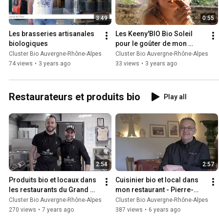
destinés aux consommateurs. Pour en savoir plus sur les actions : https://www.cluster-
3:49
0:55
bio.com/fr/nos-actions/animer-sa-marque/communaute-bio-auver
Les brasseries artisanales 
Les Keeny'BIO Bio Soleil 
biologiques
pour le goûter de mon 
enfant
Cluster Bio Auvergne-Rhône-Alpes
Cluster Bio Auvergne-Rhône-Alpes
74 views
•
3 years ago
33 views
•
3 years ago
Restaurateurs et produits bio
Play all
2:54
2:57
Produits bio et locaux dans 
Cuisinier bio et local dans 
les restaurants du Grand 
mon restaurant - Pierre-
Lyon - Cluster Bio
Jean LATTIER, restaurant La 
Cluster Bio Auvergne-Rhône-Alpes
Cluster Bio Auvergne-Rhône-Alpes
Fontaine (26)
270 views
•
7 years ago
387 views
•
6 years ago