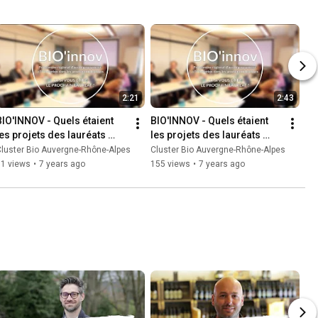
2:21
2:43
BIO'INNOV - Quels étaient 
BIO'INNOV - Quels étaient 
les projets des lauréats 
les projets des lauréats 
2018 ? 2/2
2018 ? 1/2
luster Bio Auvergne-Rhône-Alpes
Cluster Bio Auvergne-Rhône-Alpes
81 views
•
7 years ago
155 views
•
7 years ago