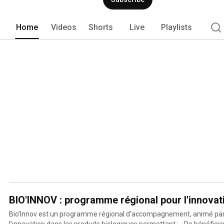
Home
Videos
Shorts
Live
Playlists
BIO'INNOV : programme régional pour l'innovat
Bio’Innov est un programme régional d’accompagnement, animé par l
l’innovation dans les produits biologiques permettant : - De bénéficier du soutien d’un consultant