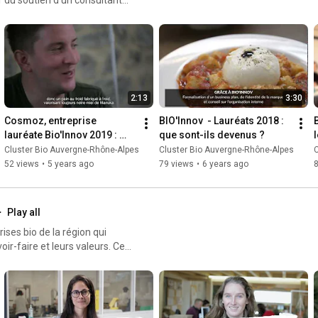
outes les étapes de votre
n grâce aux 4 séminaires
 en
rojet (étude de marché,
2:13
3:30
ing…) à hauteur de 80% dans
Cosmoz, entreprise 
BIO'Innov  - Lauréats 2018 : 
r/nos-actions/innover/
lauréate Bio'Innov 2019 : 
que sont-ils devenus ?
son projet de valorisation 
Cluster Bio Auvergne-Rhône-Alpes
Cluster Bio Auvergne-Rhône-Alpes
C
du miel de Manuka bio
52 views
•
5 years ago
79 views
•
6 years ago
Play all
ses bio de la région qui
-faire et leurs valeurs. Ce
 alimentaire, cosmétique,
e de la région Auvergne-
d’évènements et animations