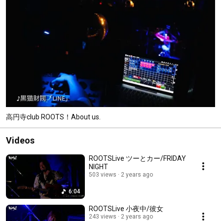
高円寺club ROOTS！About us.
Videos
ROOTSLive ツーとカー/FRIDAY
NIGHT
503 views
2 years ago
6:04
ROOTSLive 小夜中/彼女
243 views
2 years ago