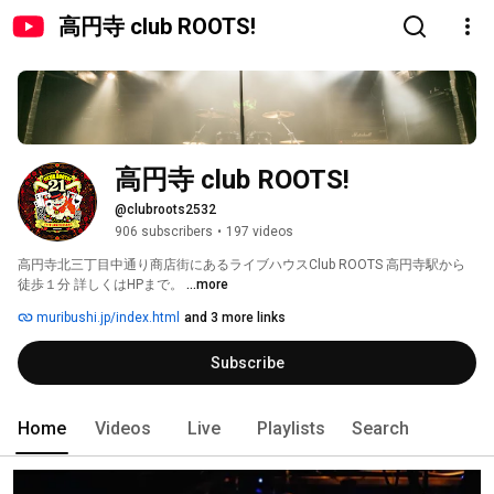
高円寺 club ROOTS!
高円寺 club ROOTS!
@clubroots2532
906 subscribers
•
197 videos
高円寺北三丁目中通り商店街にあるライブハウスClub ROOTS 高円寺駅から
徒歩１分 詳しくはHPまで。 
...more
muribushi.jp/index.html
and 3 more links
Subscribe
Home
Videos
Live
Playlists
Search