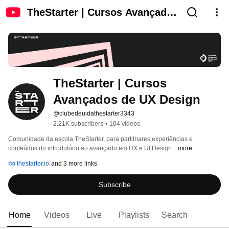
TheStarter | Cursos Avançados
de UX Design
TheStarter | Cursos 
Avançados de UX Design
@clubedeuidathestarter3343
2.21K subscribers
•
104 videos
Comunidade da escola TheStarter, para partilhares experiências e 
conteúdos do introdutório ao avançado em UX e UI Design 
...more
thestarter.io
and 3 more links
Subscribe
Home
Videos
Live
Playlists
Search