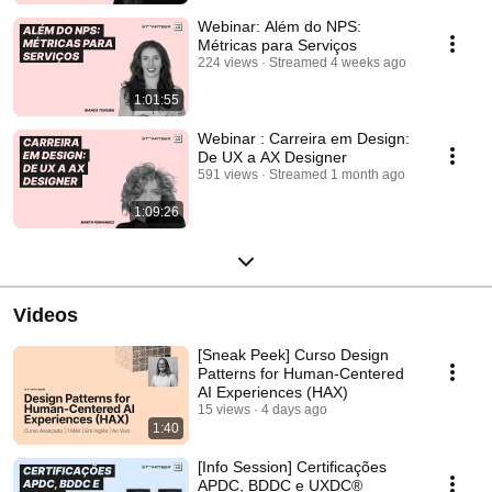
Webinar: Além do NPS:
Métricas para Serviços
224 views
Streamed 4 weeks ago
1:01:55
Webinar : Carreira em Design:
De UX a AX Designer
591 views
Streamed 1 month ago
1:09:26
Videos
[Sneak Peek] Curso Design
Patterns for Human-Centered
AI Experiences (HAX)
15 views
4 days ago
1:40
[Info Session] Certificações
APDC, BDDC e UXDC®