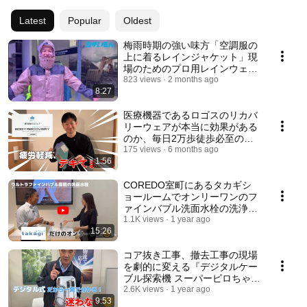
Latest
Popular
Oldest
梅雨時期の強い味方「空調服の
上に着るレインジャケット」現
場のためのプロ用レインウェア
専業メーカーmakkuのショール
823 views
2 months ago
8:27
ームで大災害クラスの豪雨に打
たれても本当に濡れないのか試
してきました。
医療機器であるロゴスのリカバ
リーウェアが本当に効果がある
のか、毎日2万歩徒歩必至のミ
ラノサローネ2025現地で検証し
175 views
6 months ago
1:56
てみた結果。
COREDO室町にあるタカギシ
ョールームでオンリーワンのフ
ァインバブル洗面水栓の洗浄力
を体感して来ました。
1.1K views
1 year ago
15:26
コア抜き工事、撤去工事の現場
を劇的に変える『デジタルケー
ブル探索機 スーパーピロちゃ
ん』を実演と比較で徹底解説。
2.6K views
1 year ago
9:53