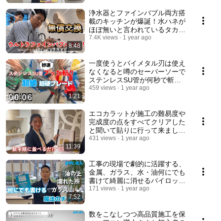
浄水器とファインバブル両方搭
載のキッチンが爆誕！水ハネが
ほぼ無いと言われているタカギ
の新しい水栓『クローレバブ
7.4K views
1 year ago
8:48
ル』の洗浄力や使い勝手を発売
前に体感して来ました。
一度使うとバイメタル刃は使え
なくなると噂のセーバーソーで
ステンレスSU管が何秒で斬れ
るのか試してみました。
459 views
1 year ago
1:21
エコカラットが施工の難易度や
完成度の点をすべてクリアした
と聞いて貼りに行って来まし
た。
431 views
1 year ago
11:39
工事の現場で劇的に活躍する、
金属、ガラス、水・油何にでも
書けて綺麗に消せるパイロット
社のゲルチョークを建築資材に
171 views
1 year ago
7:52
書きまくってみました。
数をこなしつつ高品質施工を保