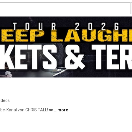
ideos
be-Kanal von CHRIS TALL! ❤️ 
...more