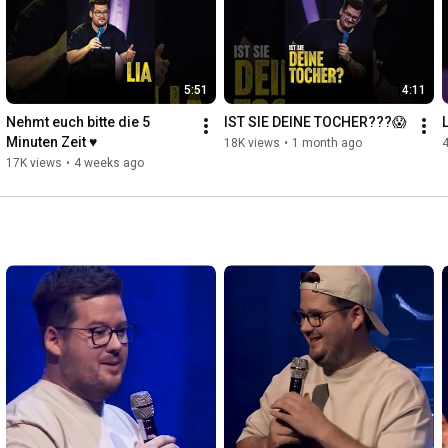
5:51
4:11
Nehmt euch bitte die 5 
IST SIE DEINE TOCHER???😱
Minuten Zeit ♥️
18K views
•
1 month ago
17K views
•
4 weeks ago