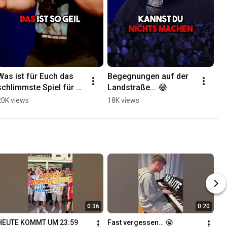
Was ist für Euch das 
Begegnungen auf der 
schlimmste Spiel für 
Landstraße... 😂
Beziehungen? 🤔😂
20K views
18K views
0:36
0:20
HEUTE KOMMT UM 23:59 
Fast vergessen… 😭