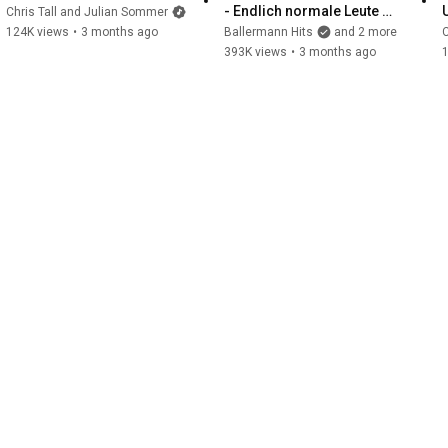
- Endlich normale Leute 
Chris Tall and Julian Sommer
(Offizielles Musikvideo)
124K views
•
3 months ago
Ballermann Hits
and 2 more
C
393K views
•
3 months ago