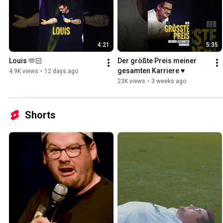
4:21
5:35
Louis 🫶🏻
Der größte Preis meiner 
gesamten Karriere ♥️
4.9K views
•
12 days ago
23K views
•
3 weeks ago
Shorts