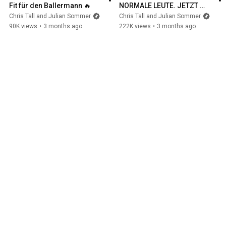
Fit für den Ballermann 🔥
NORMALE LEUTE. JETZT 
ÜBERALL STREAMEN 😍
Chris Tall and Julian Sommer
Chris Tall and Julian Sommer
90K views
•
3 months ago
222K views
•
3 months ago