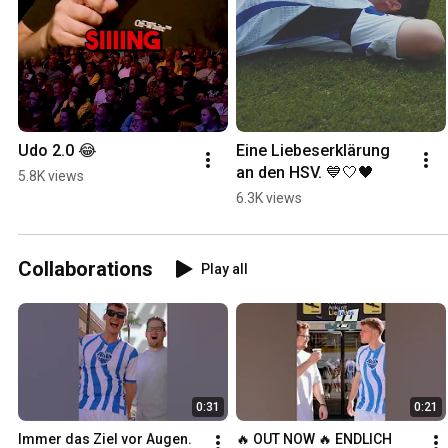
Udo 2.0 😂
Eine Liebeserklärung 
an den HSV. 💙🤍🖤
5.8K views
6.3K views
Collaborations
Play all
0:31
0:21
Immer das Ziel vor Augen. 
🔥 OUT NOW 🔥 ENDLICH 