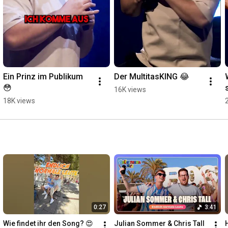
Ein Prinz im Publikum 
Der MultitasKING 😂
😳
16K views
18K views
0:27
3:41
Wie findet ihr den Song? 😍
Julian Sommer & Chris Tall 