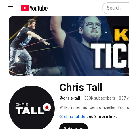
Chris Tall
@chris-tall
•
333K subscribers
•
837 v
Willkommen auf dem offiziellen YouTu
chris-tall.de
and 3 more links
Subscribe