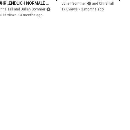
UHR „ENDLICH NORMALE 
Julian Sommer
and Chris Tall
LEUTE“ RAUS 🔥
hris Tall and Julian Sommer
17K views
•
3 months ago
101K views
•
3 months ago