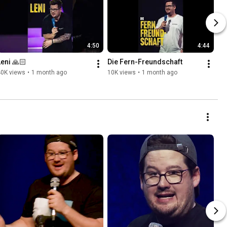
4:50
4:44
Leni 🙏🏻
Die Fern-Freundschaft
40K views
•
1 month ago
10K views
•
1 month ago