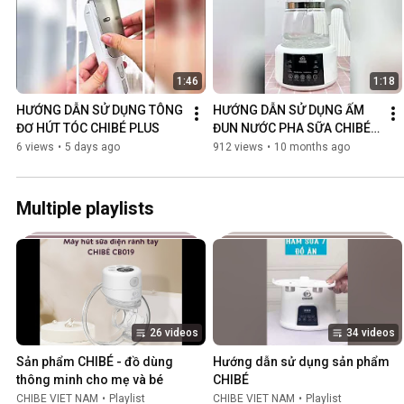
1:46
1:18
HƯỚNG DẪN SỬ DỤNG TÔNG 
HƯỚNG DẪN SỬ DỤNG ẤM 
ĐƠ HÚT TÓC CHIBÉ PLUS
ĐUN NƯỚC PHA SỮA CHIBÉ 
D002
6 views
•
5 days ago
912 views
•
10 months ago
Multiple playlists
26 videos
34 videos
Sản phẩm CHIBÉ - đồ dùng 
Hướng dẫn sử dụng sản phẩm 
thông minh cho mẹ và bé
CHIBÉ
CHIBE VIET NAM
•
Playlist
CHIBE VIET NAM
•
Playlist