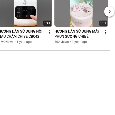
1:41
1:01
HƯỚNG DẪN SỬ DỤNG NỒI 
HƯỚNG DẪN SỬ DỤNG MÁY 
NẤU CHẬM CHIBÉ CB042
PHUN SƯƠNG CHIBÉ
.9K views
•
1 year ago
362 views
•
1 year ago