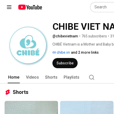
CHIBE VIET N
@chibevietnam
•
765 subscribers
•
31
CHIBÉ Vietnam is a Mother and Baby bra
in providing smart products and high-e
chibe.vn
and 2 more links
children in Vietnam, helping parents h
Subscribe
Home
Videos
Shorts
Playlists
Shorts