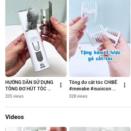
HƯỚNG DẪN SỬ DỤNG 
Tông đơ cắt tóc CHIBÉ 
TÔNG ĐƠ HÚT TÓC 
#mevabe #nuoicon 
CHIBÉ PLUS #chamcon 
#chamcon
205 views
328 views
#mevabe
Videos