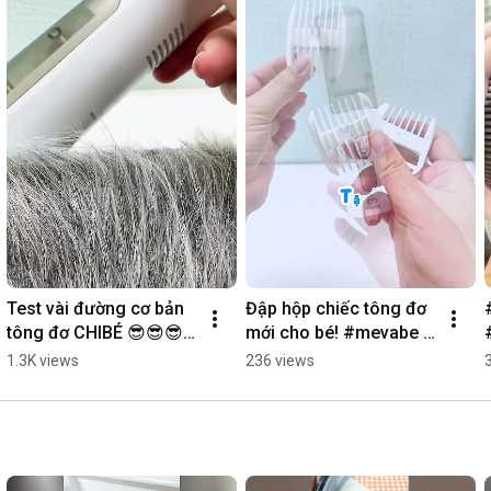
Test vài đường cơ bản 
Đập hộp chiếc tông đơ 
tông đơ CHIBÉ 😎😎😎 
mới cho bé! #mevabe 
#mevabe #nuoicon 
#nuoicon #chamcon 
1.3K views
236 views
#chamcon
#tongdo