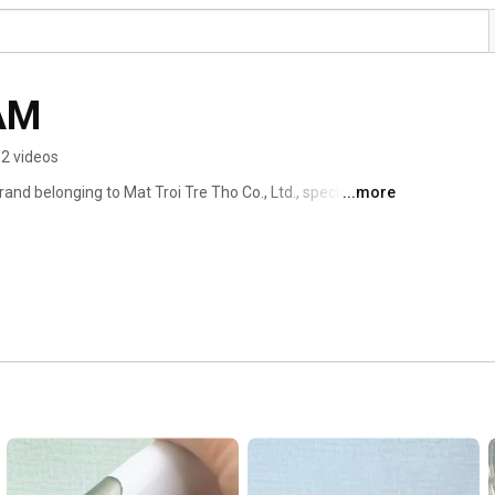
AM
2 videos
nd belonging to Mat Troi Tre Tho Co., Ltd., specializing 
...more
nd equipment exclusively for families with young 
ave An easy parenting journey. 