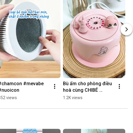
#chamcon #mevabe 
Bù ẩm cho phòng điều 
#nuoicon
hoà cùng CHIBÉ 
#chamcon #baby 
352 views
1.2K views
#mevabe #nuoicon