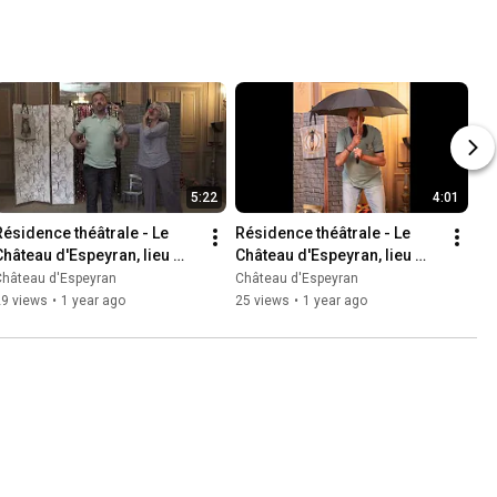
5:22
4:01
Résidence théâtrale - Le 
Résidence théâtrale - Le 
Château d'Espeyran, lieu 
Château d'Espeyran, lieu 
d'accueil et de respect du 
d'accueil et de respect du 
Château d'Espeyran
Château d'Espeyran
vivant - 09/2024 (5/6)
vivant - 09/2024 (6/6)
29 views
•
1 year ago
25 views
•
1 year ago