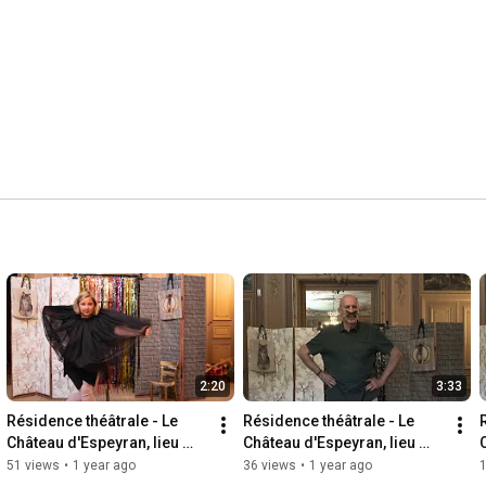
2:20
3:33
Résidence théâtrale - Le 
Résidence théâtrale - Le 
Château d'Espeyran, lieu 
Château d'Espeyran, lieu 
d'accueil et de respect du 
d'accueil et de respect du 
51 views
•
1 year ago
36 views
•
1 year ago