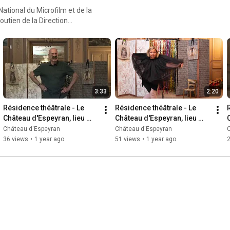
National du Microfilm et de la
outien de la Direction
 avec l’association Curiositez.
is théoriques et appliqués,
 ainsi que les enjeux de
e son projet scientifique,
vise ainsi à proposer un
3:33
2:20
des lieux, comprenant à la
ation d’archives et un parc
Résidence théâtrale - Le 
Résidence théâtrale - Le 
Château d'Espeyran, lieu 
Château d'Espeyran, lieu 
d'accueil et de respect du 
d'accueil et de respect du 
Château d'Espeyran
Château d'Espeyran
vivant - 09/2024 (3/6)
vivant - 09/2024 (4/6)
36 views
•
1 year ago
51 views
•
1 year ago