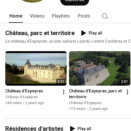
Home
Videos
Playlists
Posts
Château, parc et territoire
Play all
Le château d’Espeyran, un site culturel « perdu » entre Costières et
2:21
2:01
Château d'Espeyran
Château d'Espeyran, parc et 
territoire
Château d'Espeyran
244 views
•
2 years ago
Château d'Espeyran
173 views
•
2 years ago
Résidences d'artistes
Play all