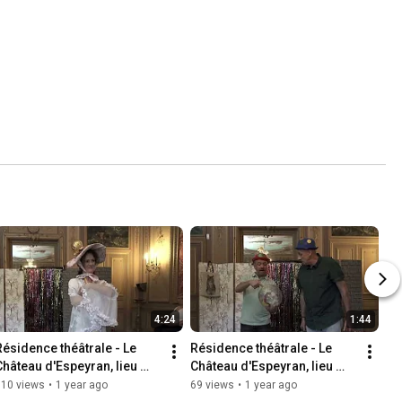
4:24
1:44
Résidence théâtrale - Le 
Résidence théâtrale - Le 
Château d'Espeyran, lieu 
Château d'Espeyran, lieu 
d'accueil et de respect du 
d'accueil et de respect du 
110 views
•
1 year ago
69 views
•
1 year ago