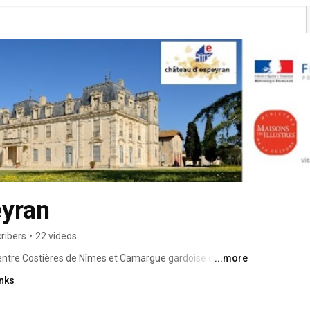
eyran
ribers
•
22 videos
 entre Costières de Nîmes et Camargue gardoise ce 
...more
t périmètre l’ensemble des missions du ministère de la 
inks
voir faire de l’ensemble des spécialistes du patrimoine. 
? 