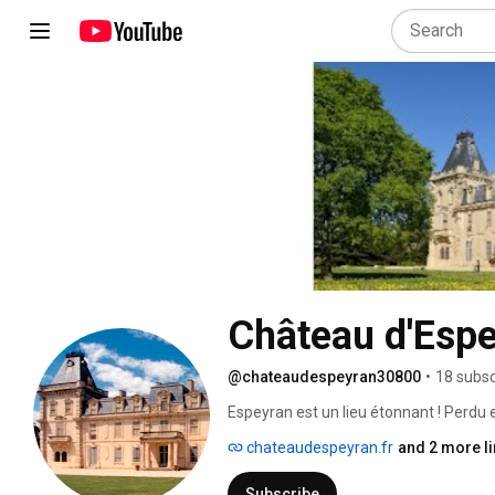
Château d'Esp
@chateaudespeyran30800
•
18 subsc
Espeyran est un lieu étonnant ! Perdu
domaine de l’État regroupe sur un peti
chateaudespeyran.fr
and 2 more l
culture et il illustre parfaitement le sa
Comment en sommes nous arrivés là 
Subscribe