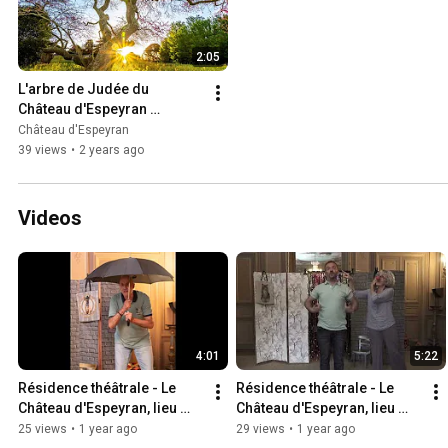
2:05
L'arbre de Judée du 
Château d'Espeyran 
candidat au concours de 
Château d'Espeyran
l’Arbre de l’année 2023
39 views
•
2 years ago
Videos
4:01
5:22
Résidence théâtrale - Le 
Résidence théâtrale - Le 
Château d'Espeyran, lieu 
Château d'Espeyran, lieu 
d'accueil et de respect du 
d'accueil et de respect du 
25 views
•
1 year ago
29 views
•
1 year ago