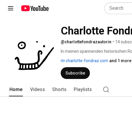
Charlotte Fond
@charlottefondrazautorin
•
14 subsc
In meinen spannenden historischen Ro
starken Frauenfiguren. Es geht um Mo
charlotte-fondraz.com
and 1 more 
manchmal um Liebe. Und darum, die Fa
Subscribe
Home
Videos
Shorts
Playlists