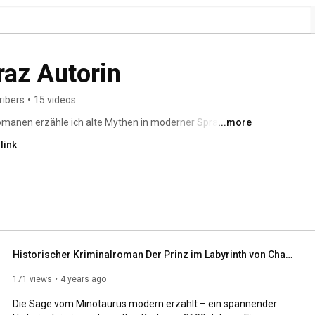
raz Autorin
ribers
•
15 videos
manen erzähle ich alte Mythen in moderner Sprache mit 
...more
rde und Intrigen, um Macht und Verlangen und 
link
kten aus verschiedenen Blickwinkeln zu betrachten. 
Historischer Kriminalroman Der Prinz im Labyrinth von Charlotte Fondraz
171 views
4 years ago
Die Sage vom Minotaurus modern erzählt – ein spannender 