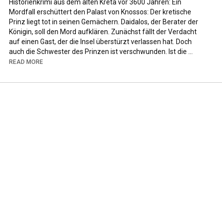
Historienkrimi aus dem alten Kreta vor 3600 Jahren: Ein 
Mordfall erschüttert den Palast von Knossos: Der kretische 
Prinz liegt tot in seinen Gemächern. Daidalos, der Berater der 
Königin, soll den Mord aufklären. Zunächst fällt der Verdacht 
auf einen Gast, der die Insel überstürzt verlassen hat. Doch 
auch die Schwester des Prinzen ist verschwunden. Ist die 
Prinzessin entführt worden oder ist sie geflohen? Bevor 
READ MORE
Daidalos diese Spur verfolgen kann, gerät er selbst in Verdacht. 
Ein spannender Krimi für alle, die griechische Heldensagen aus 
einem modernen Blickwinkel kennenlernen möchten. Hol dir 
das Buch und finde heraus, wer den kretischen Prinzen getötet 
hat, der heute noch als Minotaurus bekannt ist!

https://www.charlotte-fondraz.com/der...
Musik: Berty

Eine Produktion von projekt9 2022

Bilder:

https://commons.wikimedia.org/wiki/Fi...
 unknown ancient 
artist, Public domain, via Wikimedia Commons
