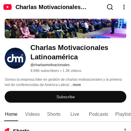
Charlas Motivacionales
Latinoamérica
Charlas Motivacionales 
Latinoamérica
@charlasmotivacionales
9.69K subscribers
•
1.3K videos
Somos la empresa líder en gestión de charlas motivacionales y la primera 
red de conferencistas de América Latina! 
...more
Subscribe
Home
Videos
Shorts
Live
Podcasts
Playlist