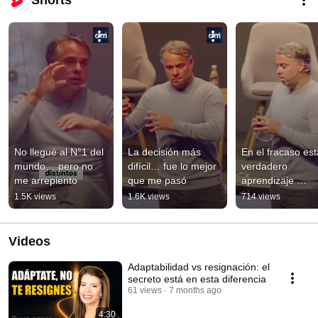
Shorts
No llegué al N°1 del 
La decisión más 
En el fracaso está
mundo… pero no 
difícil… fue lo mejor 
verdadero 
me arrepiento
que me pasó
aprendizaje 
(Fernando Gonzá
1.5K views
1.6K views
714 views
lo explica claro)
Videos
Adaptabilidad vs resignación: el
secreto está en esta diferencia
61 views
7 months ago
4:30