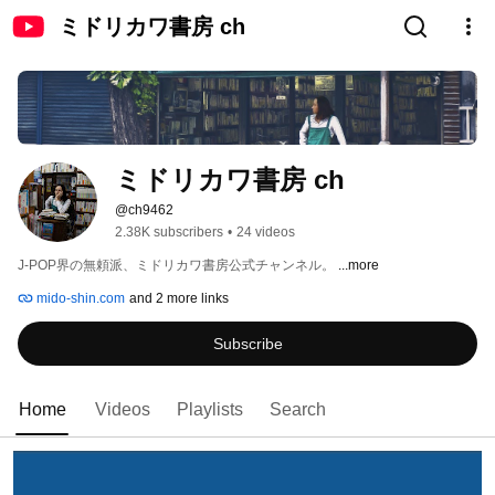
ミドリカワ書房 ch
ミドリカワ書房 ch
@ch9462
2.38K subscribers
•
24 videos
J-POP界の無頼派、ミドリカワ書房公式チャンネル。 
...more
mido-shin.com
and 2 more links
Subscribe
Home
Videos
Playlists
Search