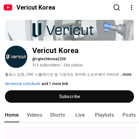
Vericut Korea
Vericut Korea
@cgtechkorea2206
313 subscribers
•
266 videos
툴패스 검증, CNC 시뮬레이션 및 가공속도 최적화 소프트웨어 Vericut 
...more
vericut.com/ko-kr
and 1 more link
Subscribe
Home
Videos
Shorts
Live
Playlists
Posts