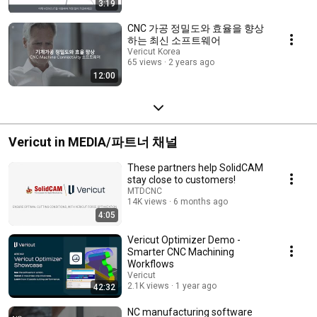
3:19
CNC 가공 정밀도와 효율을 향상
하는 최신 소프트웨어
Vericut Korea
65 views
2 years ago
12:00
Vericut in MEDIA/파트너 채널
These partners help SolidCAM
stay close to customers!
MTDCNC
14K views
6 months ago
4:05
Vericut Optimizer Demo -
Smarter CNC Machining
Workflows
Vericut
2.1K views
1 year ago
42:32
NC manufacturing software