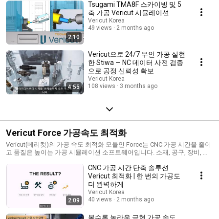
Tsugami TMA8F 스카이빙 및 5
축 가공 Vericut 시뮬레이션
Vericut Korea
49 views
2 months ago
2:10
Vericut으로 24/7 무인 가공 실현
한 Stiwa — NC 데이터 사전 검증
으로 공정 신뢰성 확보
Vericut Korea
108 views
3 months ago
4:55
Vericut Force 가공속도 최적화
Vericut(베리컷)의 가공 속도 최적화 모듈인 Force는 CNC 가공 시간을 줄이
고 품질은 높이는 가공 시뮬레이션 소프트웨어입니다. 소재, 공구, 장비, 디
자인 모델 등 실제 가공 조건을 기반으로 과부하 없이 가장 효율적인 가공
CNC 가공 시간 단축 솔루션
속도를 자동 계산합니다. Force는 사용도 간편합니다. 클릭 몇 번으로 최적
화가 가능하며 숙련도에 관계없이 누구나 쉽게 적용할 수 있습니다. 자세한
Vericut 최적화 | 한 번의 가공도
내용은 홈페이지를 참조하시거나 아래 연락처로 언제든지 문의하시기 바랍
더 완벽하게
니다. Vericut www.vericut.com info.korea@cgtech.com 031-389-6070
Vericut Korea
40 views
2 months ago
2:09
볼수록 놀라운 금형 가공 속도