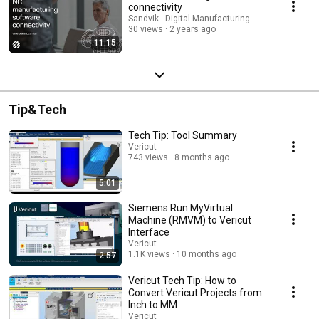
connectivity
Sandvik - Digital Manufacturing
30 views
2 years ago
11:15
Tip&Tech
Tech Tip: Tool Summary
Vericut
743 views
8 months ago
5:01
Siemens Run MyVirtual
Machine (RMVM) to Vericut
Interface
Vericut
1.1K views
10 months ago
2:57
Vericut Tech Tip: How to
Convert Vericut Projects from
Inch to MM
Vericut