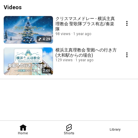
Videos
クリスマスメドレー - 横浜主真
理教会 聖歌隊プラス有志/奏楽
隊
98 views
1 year ago
4:29
横浜主真理教会 聖殿への行き方
(大和駅からの場合)
129 views
1 year ago
2:46
Library
Home
Shorts