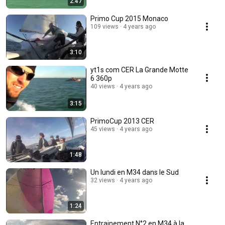
2:47
Primo Cup 2015 Monaco
109 views
4 years ago
3:10
yt1s com CER La Grande Motte
6 360p
40 views
4 years ago
3:15
PrimoCup 2013 CER
45 views
4 years ago
1:48
Un lundi en M34 dans le Sud
32 views
4 years ago
1:24
Entrainement N°2 en M34 à la