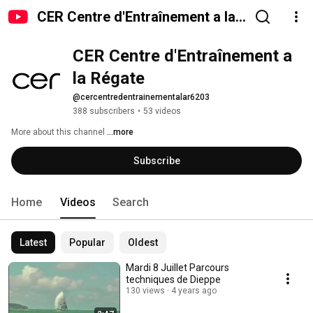
CER Centre d'Entraînement a la
Régate
CER Centre d'Entraînement a 
la Régate
@cercentredentrainementalar6203
388 subscribers
•
53 videos
More about this channel
...more
Subscribe
Home
Videos
Search
Latest
Popular
Oldest
Mardi 8 Juillet Parcours
techniques de Dieppe
130 views
4 years ago