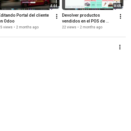
4:44
8:48
Editando Portal del cliente 
Devolver productos 
en Odoo
vendidos en el POS de 
Odoo
35 views
•
2 months ago
22 views
•
2 months ago