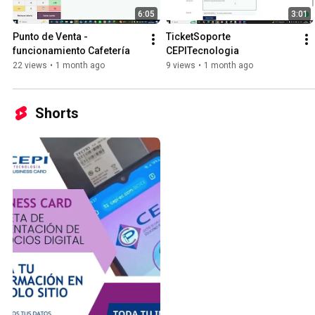
6:05
3:01
Punto de Venta - 
TicketSoporte 
funcionamiento Cafetería
CEPITecnologia
22 views
•
1 month ago
9 views
•
1 month ago
Shorts