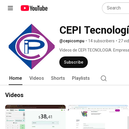
CEPI Tecnolog
@cepicompu
•
14 subscribers
•
27 vi
Vídeos de CEPI TECNOLOGIA. Empresa de
ERP - CRM - Odoo 
Subscribe
Home
Videos
Shorts
Playlists
Videos