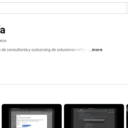
ía
deos
 consultoriía y outsorcing de soluciones informáticas. 
...more