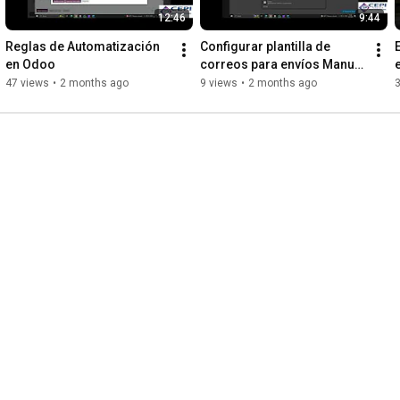
12:46
9:44
Reglas de Automatización 
Configurar plantilla de 
en Odoo
correos para envíos Manual 
o Automatico
47 views
•
2 months ago
9 views
•
2 months ago