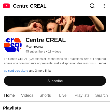
Centre CREAL
Centre CREAL
@centrecreal
45 subscribers
•
18 videos
Le Centre CREAL (Créations et Recherches en Educations, Arts et Langues) 
anime une communauté apprenante, met à disposition des ressources et 
...more
propose des formations pour mobiliser le collectif, le corps et la créativité 
centrecreal.org
and 3 more links
dans les apprentissages. Il s'appuie sur les travaux de création et de 
recherche de Thealingua et de Corps Enseignant Corps Apprenant pour une 
Subscribe
société apprenante, diverse et inclusive. 
Home
Videos
Shorts
Live
Playlists
Search
Playlists