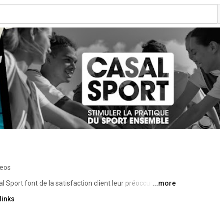
deos
l Sport font de la satisfaction client leur préoccupation 
...more
permet de trouver rapidement et simplement, chez un seul 
links
fs dont ils ont besoin ! 