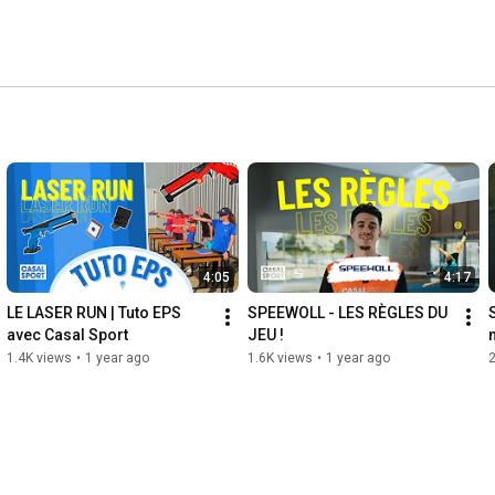
4:05
4:17
LE LASER RUN | Tuto EPS 
SPEEWOLL - LES RÈGLES DU 
avec Casal Sport
JEU !
!
1.4K views
•
1 year ago
1.6K views
•
1 year ago
2