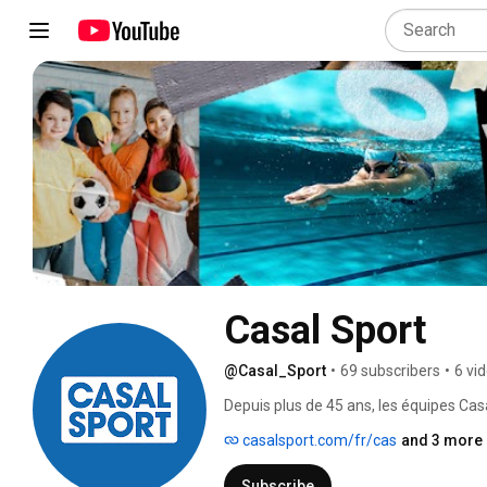
Casal Sport
@Casal_Sport
•
69 subscribers
•
6 vi
Depuis plus de 45 ans, les équipes Casa
n°1 en leur proposant la solution qui 
casalsport.com/fr/cas
and 3 more 
fournisseur, tous les équipements sporti
Subscribe