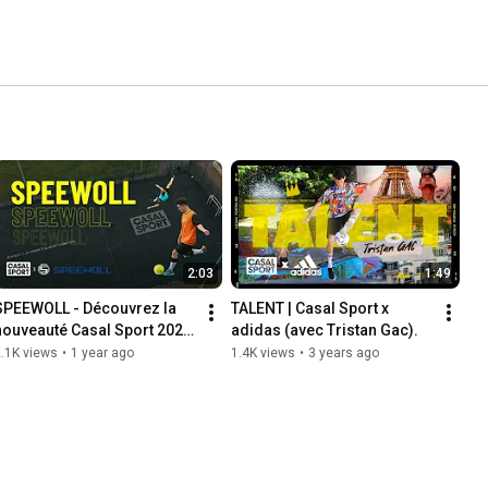
2:03
1:49
SPEEWOLL - Découvrez la 
TALENT | Casal Sport x 
nouveauté Casal Sport 2025 
adidas (avec Tristan Gac).
.1K views
•
1 year ago
1.4K views
•
3 years ago