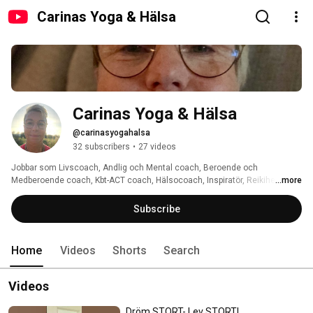
Carinas Yoga & Hälsa
Carinas Yoga & Hälsa
@carinasyogahalsa
32 subscribers
•
27 videos
Jobbar som Livscoach, Andlig och Mental coach, Beroende och 
Medberoende coach, Kbt-ACT coach, Hälsocoach, Inspiratör, Reikihealer, 
...more
Bodycode Emotioncode och Beliefcode utövare, Yinyoga instruktör och 
marknadsför och säljer egenvårds och friskvårdsprodukter. ( Foreverliving, 
Subscribe
Holistic & Lifewave) 
Home
Videos
Shorts
Search
Videos
Dröm STORT- Lev STORT!