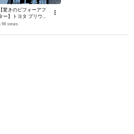
【驚きのビフォーアフ
ター】トヨタ プリウス
30系の車磨きが新車級
5.9K views
の輝きに！｜CAR 
LOVING 出張サービス in 
沖縄