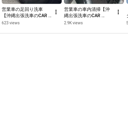
営業車の足回り洗車
営業車の車内清掃【沖
【沖縄出張洗車のCAR 
縄出張洗車のCAR 
LOVING】
LOVING】
623 views
2.9K views