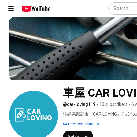
車屋 CAR LOV
@car-loving119
•
10 subscribers
•
6 
沖縄県那覇市「CAR LOVING」公式Y
usedcar-shop.jp
Subscribe