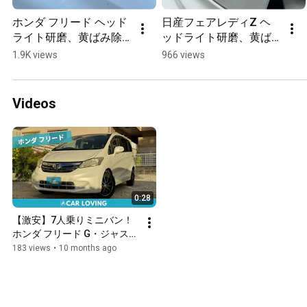
ホンダ フリード ヘッド
日産フェアレディZ ヘ
ライト研磨、黄ばみ除
ッドライト研磨、黄ば
去【沖縄出張洗車の
み除去【沖縄出張洗車
1.9K views
966 views
CAR LOVING】
のCAR LOVING】
Videos
0:28
【激安】7人乗りミニバン！
ホンダ フリード G・ジャスト
セレクション｜沖縄中古車
183 views
•
10 months ago
【CAR LOVING】