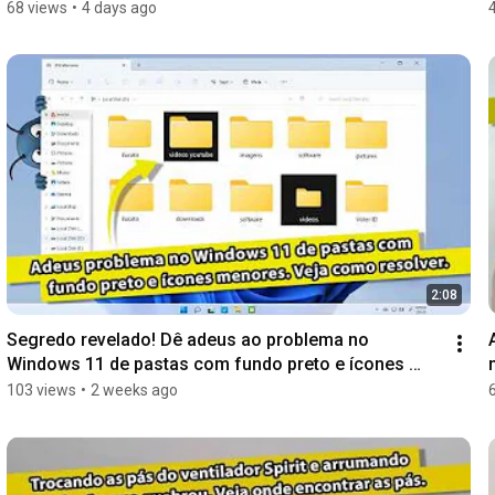
Dell.
68 views
•
4 days ago
2:08
Segredo revelado! Dê adeus ao problema no 
Windows 11 de pastas com fundo preto e ícones 
menores.
103 views
•
2 weeks ago