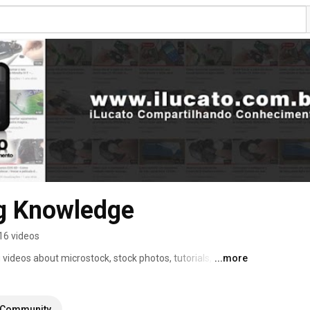
ng Knowledge
16 videos
videos about microstock, stock photos, tutorials, 
...more
ews, use of software, maintenance and use of computers, 
videos. Stay tuned on this channel. Add it to your 
Community