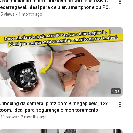
Desembalando microfone sem fio wireless USB-C 
recarregável. Ideal para celular, smartphone ou PC.
45 views
•
1 month ago
1:39
Unboxing da câmera ip ptz com 8 megapixels, 12x 
zoom. Ideal para segurança e monitoramento.
111 views
•
2 months ago