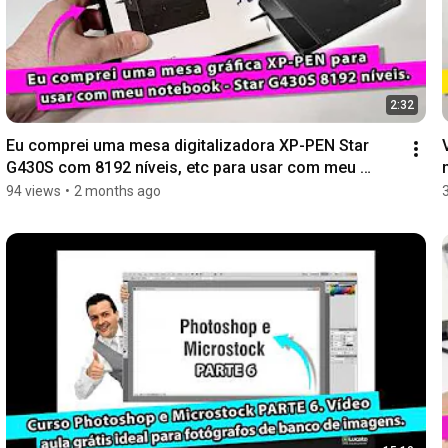
2:32
Eu comprei uma mesa digitalizadora XP-PEN Star 
G430S com 8192 níveis, etc para usar com meu 
notebook
94 views
•
2 months ago