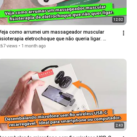
12:02
Veja como arrumei um massageador muscular 
fisioterapia eletrochoque que não queria ligar. 
Resolvido.
267 views
•
1 month ago
2:43