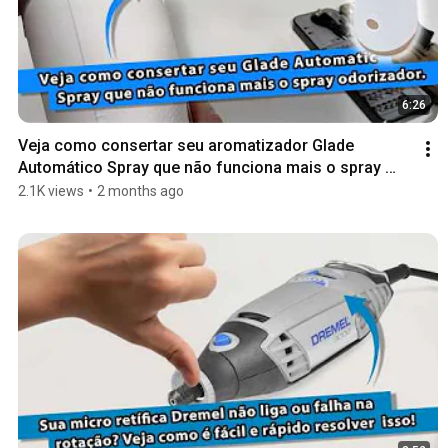
6:26
Veja como consertar seu aromatizador Glade 
Automático Spray que não funciona mais o spray 
odorizador
2.1K views
•
2 months ago