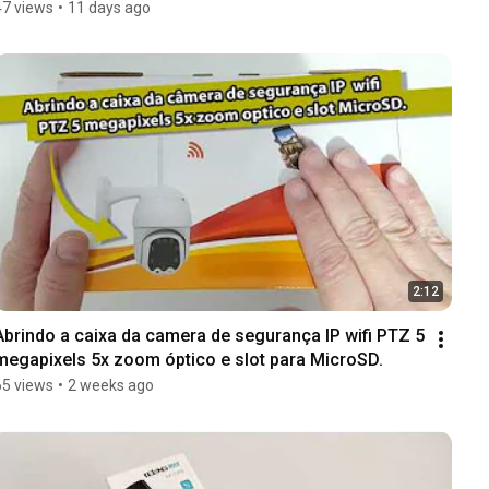
360
47 views
•
11 days ago
2:12
Abrindo a caixa da camera de segurança IP wifi PTZ 5 
megapixels 5x zoom óptico e slot para MicroSD.
65 views
•
2 weeks ago