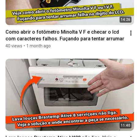
14:26
Como abrir o fotômetro Minolta V F e checar o lcd 
com caracteres falhos. Fuçando para tentar arrumar
40 views
•
1 month ago
11:40