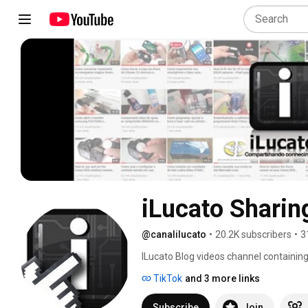
iLucato Shari
@canalilucato
•
20.2K subscribers
•
3
ILucato Blog videos channel containing 
lectures, webinars, tips, product revi
TikTok
and 3 more links
photographic equipment and many other 
Favorites. 
Subscribe
Join