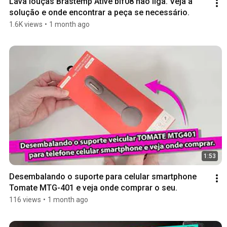
Lava louças Brastemp Ative blf08 não liga. Veja a 
solução e onde encontrar a peça se necessário.
1.6K views
•
1 month ago
1:53
Desembalando o suporte para celular smartphone 
Tomate MTG-401 e veja onde comprar o seu.
116 views
•
1 month ago