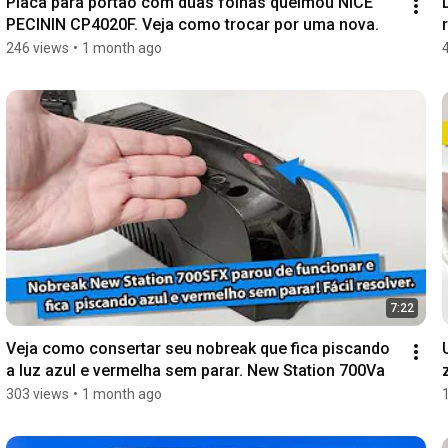
Placa para portão com duas folhas queimou NICE 
PECININ CP4020F. Veja como trocar por uma nova.
246 views
•
1 month ago
7:22
Veja como consertar seu nobreak que fica piscando 
a luz azul e vermelha sem parar. New Station 700Va
303 views
•
1 month ago