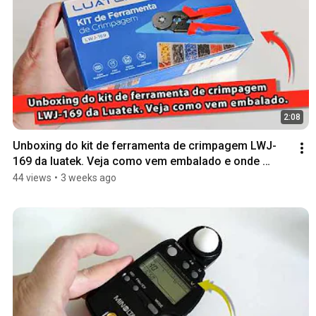
2:08
Unboxing do kit de ferramenta de crimpagem LWJ-
169 da luatek. Veja como vem embalado e onde 
comprar.
44 views
•
3 weeks ago