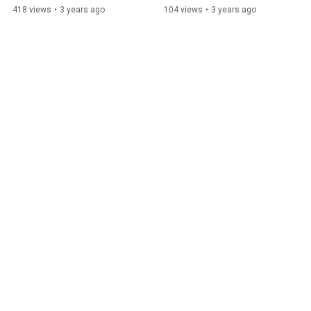
FIESTAS ✨
418 views
•
3 years ago
104 views
•
3 years ago