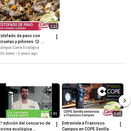
2:22
Estofado de pavo con 
iruelas y piñones  😋  
Receta de Campos Carnes 
Campos Carne Ecológica
Ecológicas
755 views
•
5 years ago
1:01
6:45
2ª edición del concurso de 
Entrevista a Francisco 
cocina ecológica 
Campos en COPE Sevilla