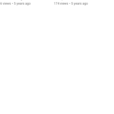
Biorestauración
36 views
•
5 years ago
174 views
•
5 years ago