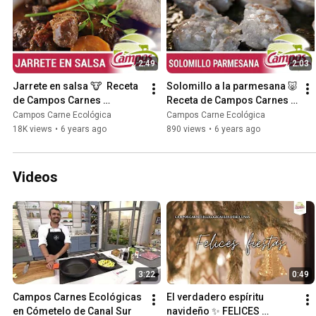
2:49
2:03
Jarrete en salsa 🐮  Receta 
Solomillo a la parmesana 🐷  
de Campos Carnes 
Receta de Campos Carnes 
Ecológicas
Ecológicas
Campos Carne Ecológica
Campos Carne Ecológica
18K views
•
6 years ago
890 views
•
6 years ago
Videos
3:22
0:49
Campos Carnes Ecológicas 
El verdadero espíritu 
en Cómetelo de Canal Sur
navideño ✨ FELICES 