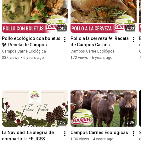
1:45
2:03
Pollo ecológico con boletus 
Pollo a la cerveza 🐓  Receta 
🐓  Receta de Campos 
de Campos Carnes 
c
Carnes Ecológicas
Ecológicas
Campos Carne Ecológica
Campos Carne Ecológica
337 views
•
6 years ago
172 views
•
6 years ago
1:16
3:36
La Navidad. La alegría de 
Campos Carnes Ecológicas
compartir ✨ FELICES 
1.3K views
•
4 years ago