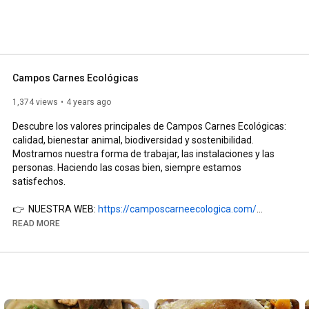
Campos Carnes Ecológicas
1,374 views
4 years ago
Descubre los valores principales de Campos Carnes Ecológicas: 
calidad, bienestar animal, biodiversidad y sostenibilidad. 
Mostramos nuestra forma de trabajar, las instalaciones y las 
personas. Haciendo las cosas bien, siempre estamos 
satisfechos.

👉  NUESTRA WEB: 
https://camposcarneecologica.com/
👉  INSTAGRAM: 
https://www.instagram.com/campos_carnes/
READ MORE
👉  FACEBOOK: 
https://www.facebook.com/camposcarnes...