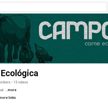
Ecológica
cribers
•
13 videos
al. 
...more
more links