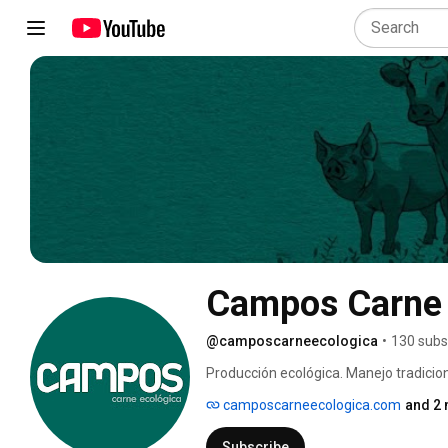
Campos Carne 
@camposcarneecologica
•
130 subs
Producción ecológica. Manejo tradicion
camposcarneecologica.com
and 2 
Subscribe