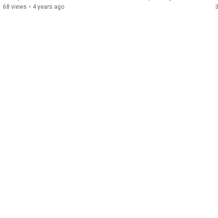
FIESTAS ✨
68 views
•
4 years ago