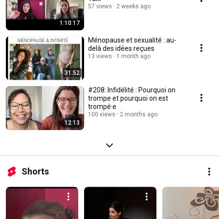
57 views
2 weeks ago
1:10:17
Ménopause et sexualité : au-
delà des idées reçues
13 views
1 month ago
31:52
#208: Infidélité : Pourquoi on
trompe et pourquoi on est
trompé·e
100 views
2 months ago
12:13
Shorts