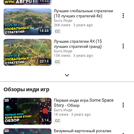
15:22
Лучшие глобальные стратегии
(10 лучших стратегий 4x)
Быть Инди
36K views
3 years ago
14:44
CC
Лучшие стратегии 4Х (15
лучших стратегий гранд)
Быть Инди
15K views
3 years ago
20:14
CC
Обзоры инди игр
Первая инди игра Some Space
Story - Обзор
Быть Инди
1K views
3 years ago
5:14
CC
Безумный карточный рогалик