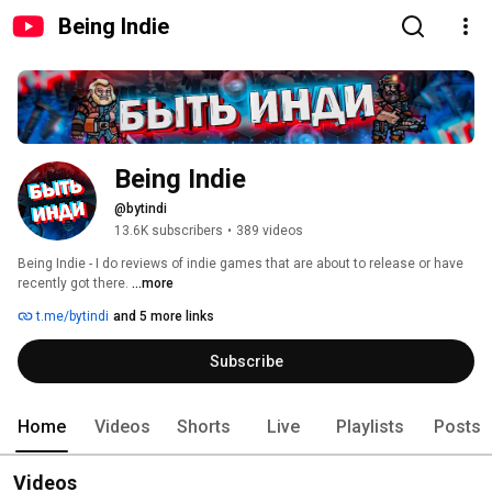
Being Indie
Being Indie
@bytindi
13.6K subscribers
•
389 videos
Being Indie - I do reviews of indie games that are about to release or have 
recently got there. 
...more
t.me/bytindi
and 5 more links
Subscribe
Home
Videos
Shorts
Live
Playlists
Posts
Videos