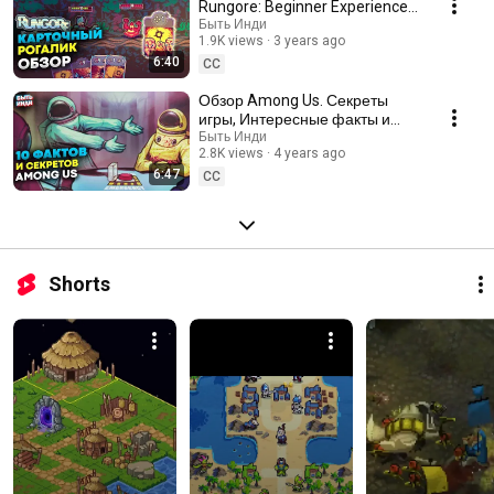
Rungore: Beginner Experience -
Обзор
Быть Инди
1.9K views
3 years ago
6:40
CC
Обзор Among Us. Секреты
игры, Интересные факты и
Пасхалки Амонг Ас.
Быть Инди
2.8K views
4 years ago
6:47
CC
Shorts