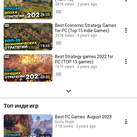
387K views
2 years ago
CC
24:25
Best Economic Strategy Games
for PC (Top 15 Indie Games)
207K views
4 years ago
CC
19:46
Best Strategy games 2022 for
PC (TOP 15 games)
167K views
3 years ago
CC
20:35
Топ инди игр
Best PC Games. August 2023
Быть Инди
7.1K views
2 years ago