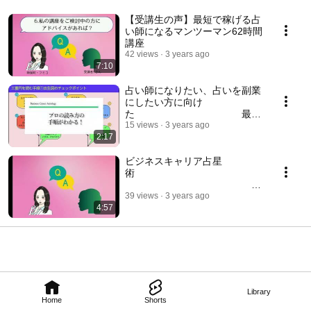
【受講生の声】最短で稼げる占
い師になるマンツーマン62時間
講座
42 views
3 years ago
7:10
占い師になりたい、占いを副業
にしたい方に向け
た 最短
で占い師になれる講座【占いを
15 views
3 years ago
2:17
副業にする30時間動画講座】
ビジネスキャリア占星
術
占星術でお悩みを
39 views
3 years ago
4:57
解決！【40代の働く女性のお仕
事のお悩み】
Library
Home
Shorts