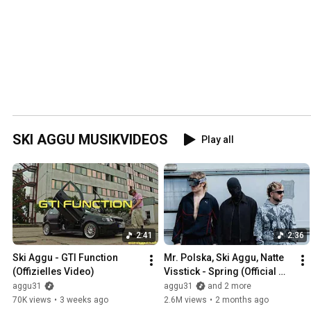
SKI AGGU MUSIKVIDEOS
Play all
2:41
2:36
Ski Aggu - GTI Function 
Mr. Polska, Ski Aggu, Natte 
(Offizielles Video)
Visstick - Spring (Official 
Video)
aggu31
aggu31
and 2 more
70K views
•
3 weeks ago
2.6M views
•
2 months ago