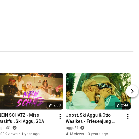
2:30
2:44
NEIN SCHATZ - Miss 
Joost, Ski Aggu & Otto 
Bashful, Ski Aggu, GDA
Waalkes - Friesenjung 
(Official Video)
aggu31
aggu31
803K views
•
1 year ago
41M views
•
3 years ago