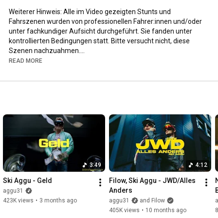
Weiterer Hinweis: Alle im Video gezeigten Stunts und 
Fahrszenen wurden von professionellen Fahrer:innen und/oder 
unter fachkundiger Aufsicht durchgeführt. Sie fanden unter 
kontrollierten Bedingungen statt. Bitte versucht nicht, diese 
Szenen nachzuahmen.

READ MORE
ski aggu musik kommt, hier presaven: 
https://open.spotify.com/intl-de/albu...
hier live ski aggu musik hören: 
https://www.junge-atzen.de/products/s...
Beat: nocashfromparents

Text: Ski Aggu

Insta Aggu: @wer.ist.aggu

TikTok Aggu: @weristaggu

3:49
4:12
VIDEO CREDITS

Ski Aggu - Geld
Filow, Ski Aggu - JWD/Alles 
Konzept: Ski Aggu, Jannik Dietz

Anders
aggu31
Director: Jannik Dietz, Max Heeb, Ski Aggu

423K views
•
3 months ago
aggu31
and Filow
Producer: Jana Kircher

405K views
•
10 months ago
DoP: Julian Wildner
