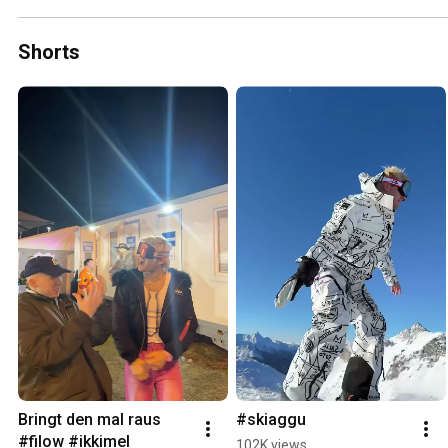
Shorts
Bringt den mal raus 
#skiaggu
#filow #ikkimel
102K views