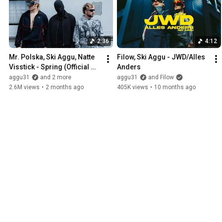
2:36
4:12
Mr. Polska, Ski Aggu, Natte 
Filow, Ski Aggu - JWD/Alles 
Visstick - Spring (Official 
Anders
Video)
aggu31
and 2 more
aggu31
and Filow
2.6M views
•
2 months ago
405K views
•
10 months ago