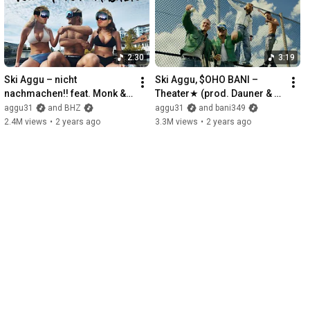
2:30
3:19
Ski Aggu – nicht 
Ski Aggu, $OHO BANI – 
nachmachen!! feat. Monk & 
Theater★ (prod. Dauner & 
Longus Mongus (prod. nilly 
Ericson)
aggu31
and BHZ
aggu31
and bani349
& Oh.no.ty)
2.4M views
•
2 years ago
3.3M views
•
2 years ago