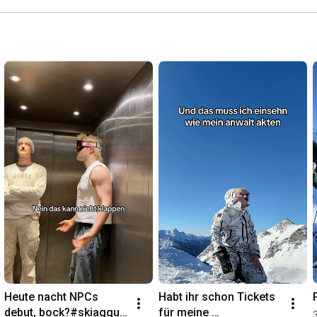
1st AC: Matthis Meier

DoP: Hee-Seong

1st AC: Merlin Osenstetter

AD: Marlon Beat Helmeke

Grip: 4Grips

Edit: Till Tinsky

Content: Laurenz Huppertz

Danke an iAMYELLOW & bigmoneygarage
Heute nacht NPCs 
Habt ihr schon Tickets 
debut, bock?#skiaggu  
für meine 