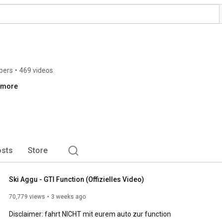
bers
•
469 videos
..more
sts
Store
Ski Aggu - GTI Function (Offizielles Video)
70,779 views
3 weeks ago
Disclaimer: fahrt NICHT mit eurem auto zur function
