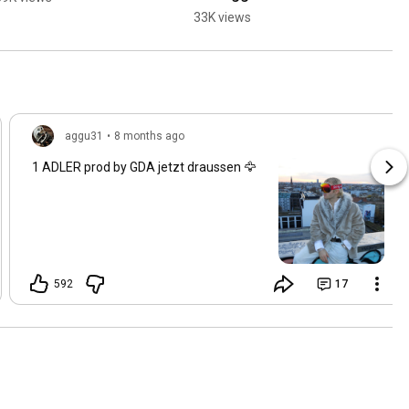
33K views
42
aggu31
•
8 months ago
1 ADLER prod by GDA jetzt draussen 🦅
592
17