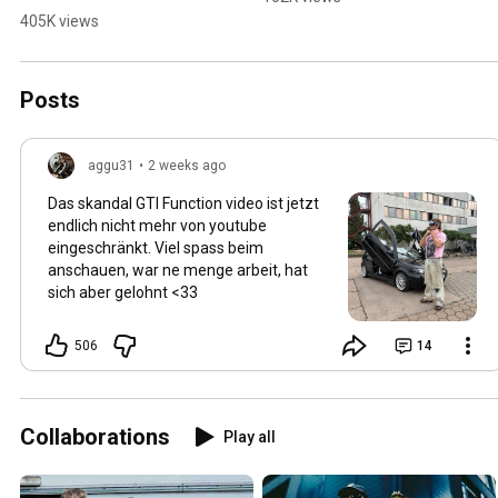
405K views
Posts
aggu31
•
2 weeks ago
Das skandal GTI Function video ist jetzt
endlich nicht mehr von youtube
eingeschränkt. Viel spass beim
anschauen, war ne menge arbeit, hat
sich aber gelohnt <33
506
14
Collaborations
Play all