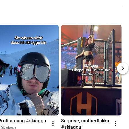
Profitarnung #skiaggu
Surprise, motherflakka 
US
#skiaggu
#r
39K views