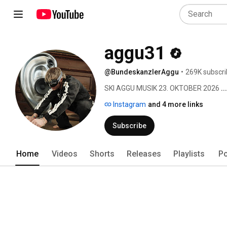
aggu31
@BundeskanzlerAggu
•
269K subscri
SKI AGGU MUSIK 23. OKTOBER 2026 
.
Instagram
and 4 more links
Subscribe
Home
Videos
Shorts
Releases
Playlists
Po