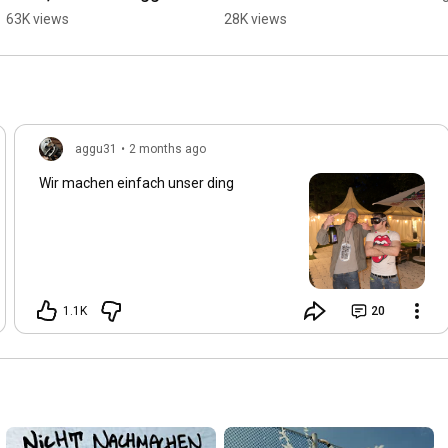
#ritterlean
Welttournee?! Am 
63K views
28K views
Freitag kommt NPCs 🙏 
#skiaggu
aggu31
•
2 months ago
Wir machen einfach unser ding
1.1K
20