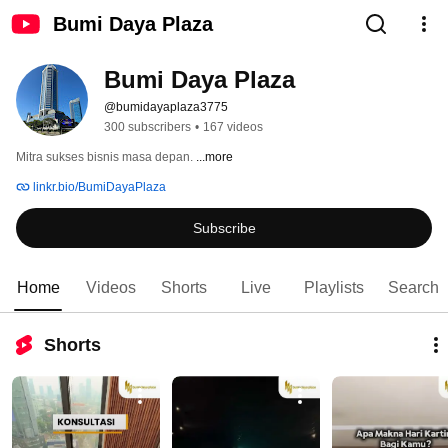
Bumi Daya Plaza
Bumi Daya Plaza
@bumidayaplaza3775
300 subscribers
•
167 videos
Mitra sukses bisnis masa depan. 
...more
linkr.bio/BumiDayaPlaza
Subscribe
Home
Videos
Shorts
Live
Playlists
Search
Shorts