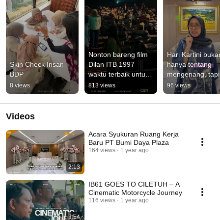
Nonton bareng film 
Hari Kartini bukan
Skin Check Insan 
Dilan ITB 1997 
hanya tentang 
BDP
waktu terbaik untuk 
mengenang, tapi 
recharge
tentang melanjut
8 views
813 views
96 views
semangat 
perjuangan
Videos
Acara Syukuran Ruang Kerja
Baru PT Bumi Daya Plaza
164 views
1 year ago
2:13
IB61 GOES TO CILETUH – A
Cinematic Motorcycle Journey
116 views
1 year ago
3:54