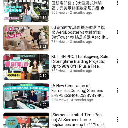
田新店開幕！3大沉浸式體驗
區，完美示範極致家居升級 🏠
909 views
2 months ago
4:14
LG 寵物空氣清新機怎麼選？旗
艦 AeroBooster vs 智能貓窩
CatTower vs 蝸居首選 AeroHit
深度拆解！
784 views
3 months ago
3:21
BUILT-IN PRO Thanksgiving Sale
| Springtime Building Projects:
Up to 90% Off | Plus a Free
iPhone...
632 views
3 months ago
2:10
[A New Generation of
Flameless Cooking] Siemens
EH8P5263HK+LC53BVB9HK
Cooking Combo | Ten Safety ...
2.2K views
4 months ago
4:29
[Siemens Limited-Time Pop-
up] All Siemens home
appliances are up to 41% off!