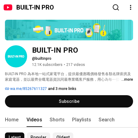
BUILT-IN PRO
BUILT-IN PRO
@builtinpro
12.1K subscribers
•
217 videos
BUILT-IN PRO 為本地一站式家電平台，提供最優惠嘅價格發售各類名牌廚房及
家庭電器，並以最齊全嘅電器資訊同最專業嘅客戶服務，用心為每一位香港人
...more
選購最合適嘅電器產品。 
wa.me/85267611327
and 3 more links
Subscribe
Home
Videos
Shorts
Playlists
Search
Latest
Popular
Oldest