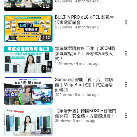
Learn how to pick th...
642 views
4 months ago
2:26
BUILT-IN PRO x LG x TCL 影視生
活家電展銷會
212 views
4 months ago
4:12
煤氣爐選購攻略 下集 ｜30CM嘅
煤氣爐點揀？｜ 座枱式VS嵌入
式！
1.4K views
4 months ago
9:34
Samsung 智能「視・活」體驗
館｜MegaBox 限定｜試完返唔
到轉頭
402 views
5 months ago
3:26
【家居升級】德國BOSCH智能門
鎖開箱｜安全感＋方便感爆棚！
3K views
5 months ago
5:24