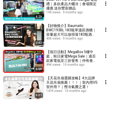
禮｜多款產品大曬冷｜會場限定
優惠 送你豐富贈品
19K views
9 months ago
4:29
【好物推介】Baumatic
BWC193BL 183瓶單溫區酒櫃｜
容量超大可以放得落183瓶酒！
｜設計夠晒纖巧！！
408 views
9 months ago
3:42
【假日活動】MegaBox 5樓中
庭，秋日家電Mega Sale｜過百
款家電低至三折發售｜仲有會場
門市同步優惠！！！！
49K views
10 months ago
4:08
【天花吊扇選購攻略】4大品牌
天花吊扇推薦！！！｜室內用VS
室外用？｜慳冷氣費之選！
147K views
10 months ago
6:07