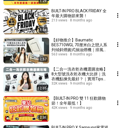
1:29
BUILT-IN PRO BLACK FRIDAY 全
年最大購物節來襲！
213 views
8 months ago
1:34
【好物推介】Baumatic
BES710WGL 70厘米白之戀人系
列傾斜煙囪式抽油煙機｜排風量
高達1200m³/h｜隱藏式油杯設
563 views
8 months ago
2:57
計
【二合一洗衣乾衣機選購攻略】
8大型號洗衣乾衣機大比拼｜洗
衣機點揀先最好？｜實用Tips同
型號推薦比大家
32K views
9 months ago
12:05
【BUILT-IN PRO 雙 11 狂歡購物
節！全年最抵！】
42K views
9 months ago
2:31
BUILT-IN PRO X Samsung家電巡