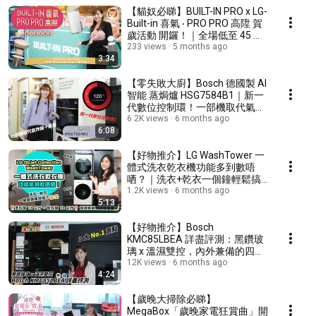
【貓奴必睇】BUILT-IN PRO x LG-
Built-in 喜氣 ‧ PRO PRO 高陞 賀
歲活動 開鑼！｜全場低至 45 折
｜Kirin 教你讀懂主子心聲
233 views
5 months ago
3:34
【零失敗大廚】Bosch 德國製 AI
智能 蒸焗爐 HSG7584B1｜新一
代數位控制環！一部機取代氣炸
鍋＋蒸爐
6.2K views
6 months ago
6:08
【好物推介】LG WashTower 一
體式洗衣乾衣機功能多到數唔
哂？｜洗衣+乾衣一個鐘輕鬆搞
掂！｜蒼林綠+樺木白營造家居
1.2K views
6 months ago
5:13
自然優雅風
【好物推介】Bosch
KMC85LBEA 詳盡評測：黑鑽玻
璃 x 溫濕雙控，內外兼備的四門
機王？
12K views
6 months ago
4:24
【歲晚大掃除必睇】
MegaBox「歲晚家電狂賞曲」開