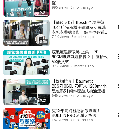
鑼！｜
Siemens/Bosch/Samsung 激減
996 views
6 months ago
5:34
低至半價｜ BUILT-IN PRO 幫你食
玩買埋單
【偷位大師】Bosch 全港最薄
10公斤 洗衣機＋鑄鐵灰活氧洗
衣乾衣疊機套裝｜細單位必看！
打造歐洲級洗衣房
7.9K views
6 months ago
5:56
煤氣爐選購攻略 上集 ｜70-
90CM嘅煤氣爐點揀？｜ 座枱式
VS嵌入式！
3.6K views
6 months ago
11:35
【好物推介】Baumatic
BES710BGL 70厘米 1200m³/h
黑魂系列 傾斜煙囪式抽油煙機｜
380W高效摩打｜隱藏式油杯乾
646 views
7 months ago
3:21
淨設計
雙12年尾終極感謝祭嚟啦！
BUILT-IN PRO 激減大放送！
167 views
7 months ago