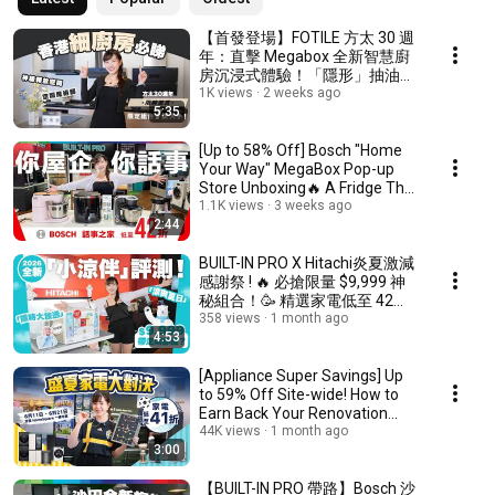
【首發登場】FOTILE 方太 30 週
年：直擊 Megabox 全新智慧廚
房沉浸式體驗！「隱形」抽油煙
機、空間魔術洗碗機驚艷亮相 💨
1K views
2 weeks ago
5:35
✨
[Up to 58% Off] Bosch "Home
Your Way" MegaBox Pop-up
Store Unboxing🔥 A Fridge That
Changes Color?...
1.1K views
3 weeks ago
2:44
BUILT-IN PRO X Hitachi炎夏激減
感謝祭 ! 🔥 必搶限量 $9,999 神
秘組合！🥳 精選家電低至 42
折！
358 views
1 month ago
4:53
[Appliance Super Savings] Up
to 59% Off Site-wide! How to
Earn Back Your Renovation
Costs? Get a ...
44K views
1 month ago
3:00
【BUILT-IN PRO 帶路】Bosch 沙