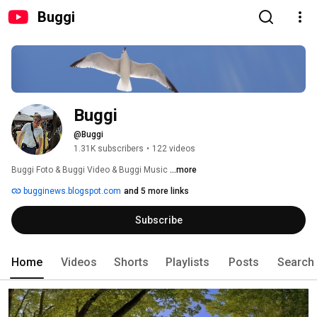
Buggi
Buggi
@Buggi
1.31K subscribers
•
122 videos
Buggi Foto & Buggi Video & Buggi Music 
...more
bugginews.blogspot.com
and 5 more links
Subscribe
Home
Videos
Shorts
Playlists
Posts
Search