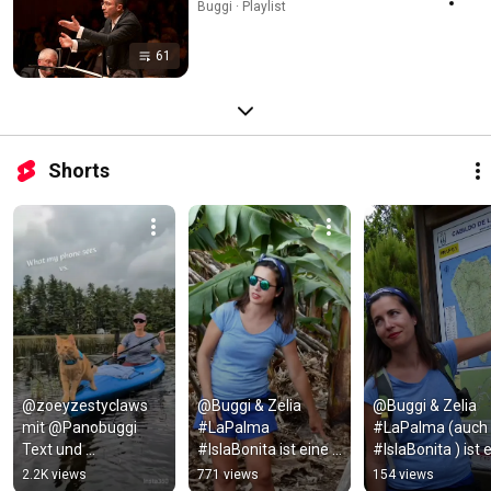
Buggi · Playlist
61
Shorts
@zoeyzestyclaws 
@Buggi & Zelia 
@Buggi & Zelia 
mit @Panobuggi 
#LaPalma 
#LaPalma (auch 
Text und 
#IslaBonita ist eine 
#IslaBonita ) ist e
@googlegemini 
#KanarischeInsel im 
#KanarischeInsel
2.2K views
771 views
154 views