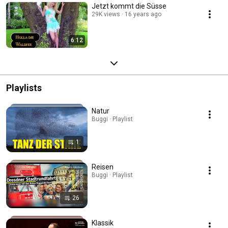
Jetzt kommt die Süsse
29K views
16 years ago
6:12
Playlists
Natur
Buggi · Playlist
1
Reisen
Buggi · Playlist
26
Klassik