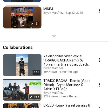
MINIMI
Bryan Martínez · Sep 22, 2025
19
Collaborations
Ya disponible video oficial
“TRAIGO BACHA Remix 🕺
#bryanmartinez #traigobacha
#cb #minimi #atirus
Bryan Martínez
80K views
4 months ago
0:23
TRAIGO BACHA - Remix (Video
Oficial) - Bryan Martínez X
Atirus X El Ca$h
Bryan Martínez
822K views
4 months ago
2:56
CREED - Luno, Ysrael Barajas &