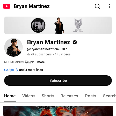
Bryan Martínez
Bryan Martínez
@bryanmartinezoficial6207
477K subscribers
•
145 videos
MINIMI MINIMI 🥷🏻🖤 
...more
Spotify
and 4 more links
Subscribe
Home
Videos
Shorts
Releases
Posts
Searc