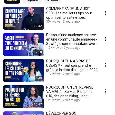
COMMENT FAIRE UN AUDIT
SEO - Les meilleurs tips pour
optimiser ton site et ses
performances
354 views
2 years ago
10:32
Passer d'une audience passive
en une communauté engagée -
Stratégie communautaire avec
Noémie Kempf
1.7K views
2 years ago
17:18
POURQUOI TU N'AS PAS DE
USERS ? - Tout comprendre
grâce à la data d'usage en 2024
117 views
2 years ago
5:49
POURQUOI TON ENTREPRISE
VA MAL ? - Service Blueprint
(UX, design thinking, user
experience)
12K views
2 years ago
10:47
DÉVELOPPER SON