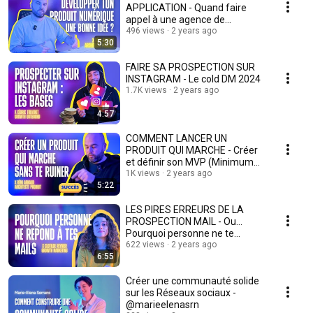
APPLICATION - Quand faire
appel à une agence de
développement ? (code, no-
496 views
2 years ago
5:30
code)
FAIRE SA PROSPECTION SUR
INSTAGRAM - Le cold DM 2024
1.7K views
2 years ago
4:57
COMMENT LANCER UN
PRODUIT QUI MARCHE - Créer
et définir son MVP (Minimum
Viable Product)
1K views
2 years ago
5:22
LES PIRES ERREURS DE LA
PROSPECTION MAIL - Ou...
Pourquoi personne ne te
répond
622 views
2 years ago
6:55
Créer une communauté solide
sur les Réseaux sociaux -
@marieelenasrn