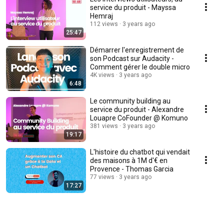
service du produit - Mayssa
Hemraj
112 views
3 years ago
25:47
Démarrer l'enregistrement de
son Podcast sur Audacity -
Comment gérer le double micro
4K views
3 years ago
6:48
Le community building au
service du produit - Alexandre
Louapre CoFounder @ Komuno
381 views
3 years ago
19:17
L'histoire du chatbot qui vendait
des maisons à 1M d'€ en
Provence - Thomas Garcia
77 views
3 years ago
17:27