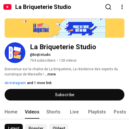
La Briqueterie Studio
La Briqueterie Studio
@brqtrstudio
764 subscribers
•
128 videos
Bienvenue sur la chaîne de La Briqueterie, La résidence des experts du 
numérique de Marseille ! 
...more
Instagram
and 1 more link
Subscribe
Home
Videos
Shorts
Live
Playlists
Posts
Latest
Popular
Oldest