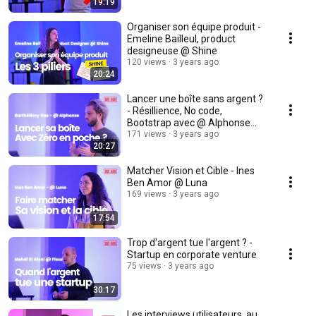
19:19
Organiser son équipe produit -
Emeline Bailleul, product
designeuse @ Shine
120 views
3 years ago
20:24
Lancer une boîte sans argent ?
- Résillience, No code,
Bootstrap avec @ Alphonse
(Barthélémy Gas)
171 views
3 years ago
20:27
Matcher Vision et Cible - Ines
Ben Amor @ Luna
169 views
3 years ago
17:54
Trop d'argent tue l'argent ? -
Startup en corporate venture
75 views
3 years ago
30:17
Les interviews utilisateurs, au