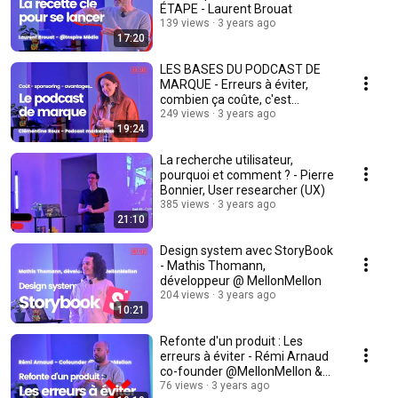
ÉTAPE - Laurent Brouat
139 views
3 years ago
17:20
LES BASES DU PODCAST DE
MARQUE - Erreurs à éviter,
combien ça coûte, c'est
rentable ?
249 views
3 years ago
19:24
La recherche utilisateur,
pourquoi et comment ? - Pierre
Bonnier, User researcher (UX)
385 views
3 years ago
21:10
Design system avec StoryBook
- Mathis Thomann,
développeur @ MellonMellon
204 views
3 years ago
10:21
Refonte d'un produit : Les
erreurs à éviter - Rémi Arnaud
co-founder @MellonMellon &
@La Briqueterie
76 views
3 years ago