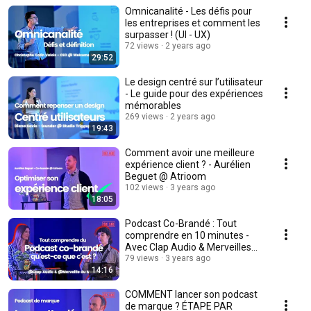
Omnicanalité - Les défis pour
les entreprises et comment les
surpasser ! (UI - UX)
72 views
2 years ago
29:52
Le design centré sur l’utilisateur
- Le guide pour des expériences
mémorables
269 views
2 years ago
19:43
Comment avoir une meilleure
expérience client ? - Aurélien
Beguet @ Atrioom
102 views
3 years ago
18:05
Podcast Co-Brandé : Tout
comprendre en 10 minutes -
Avec Clap Audio & Merveilles
du Monde
79 views
3 years ago
14:16
COMMENT lancer son podcast
de marque ? ÉTAPE PAR