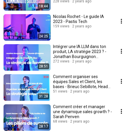
228 views
2 years ago
18:44
Nicolas Rochet - Le guide IA
2023 - Pastis Tech
159 views
2 years ago
24:25
Intégrer une IA LLM dans ton
produit, LA stratégie 2023 ? -
Jonathan Bourguignon
Cofounder @ Ragtime
272 views
2 years ago
28:51
Comment organiser ses
équipes Sales et Client, les
bases - Brieuc Sebillote, Head
of Sales @ Slite
51 views
2 years ago
31:28
Comment créer et manager
une dynamique sales growth ? -
Sarah Penven
68 views
2 years ago
28:17