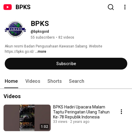
BPKS
BPKS
@bpksgoid
55 subscribers
•
82 videos
Akun resmi Badan Pengusahaan Kawasan Sabang. Website 
https://bpks.go.id/ 
...more
Subscribe
Home
Videos
Shorts
Search
Videos
BPKS Hadiri Upacara Malam
Taptu Peringatan Ulang Tahun
Ke-78 Republik Indonesia
33 views
2 years ago
1:02